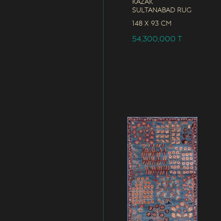
Kazak
Sultanabad Rug
148 x
93 CM
54,300,000
T