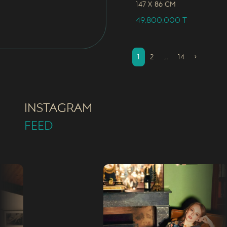
147 x
86 CM
49,800,000
T
1
2
…
14
›
INSTAGRAM
FEED