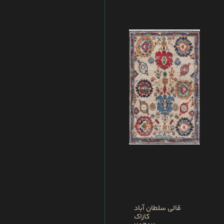
قالی سلطان آباد
کازاک