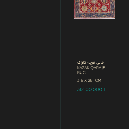
قالی قرجه کازاک
Kazak Qarāje
Rug
315 x
251 CM
312,100,000
T