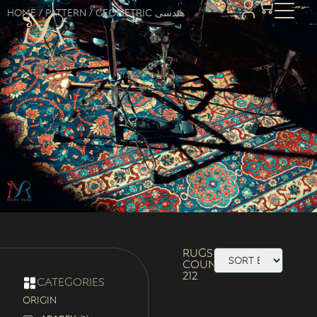
Home
/ Pattern / Geometric هندسی
Rugs
Count:
212
categories
ORIGIN