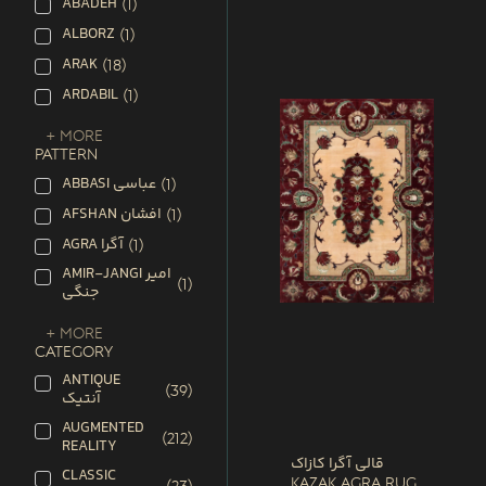
ABADEH
(
1
)
ALBORZ
(
1
)
ARAK
(
18
)
ARDABIL
(
1
)
+ More
PATTERN
ABBASI عباسی
(
1
)
AFSHAN افشان
(
1
)
AGRA آگرا
(
1
)
AMIR-JANGI امیر
(
1
)
جنگی
+ More
CATEGORY
ANTIQUE
(
39
)
آنتیک
AUGMENTED
(
212
)
REALITY
قالی آگرا کازاک
CLASSIC
Kazak Agra Rug