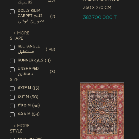
(
23
)
کلاسیک
360 x
270 CM
DOLLY KILIM
CARPET گلیم
(
2
)
383,700,000
T
تصویری فرشی
+ More
SHAPE
RECTANGLE
(
198
)
مستطیل
RUNNER کناره
(
11
)
UNSHAPED
(
3
)
نامتقارن
SIZE
11X14 M
(
13
)
1X3 M
(
50
)
3X5 M
(
56
)
5X8 M
(
54
)
+ More
STYLE