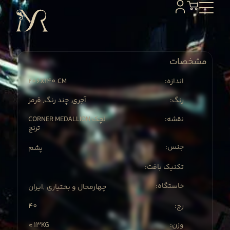
مشخصات
206X
140 CM
:اندازه
:رنگ
آجری, چند رنگ, قرمز
:نقشه
CORNER MEDALLION لچک
ترنج
:جنس
پشم
:تکنیک بافت
:خاستگاه
چهارمحال و بختیاری
ایران
,
40
:رج
≈ 13KG
:وزن