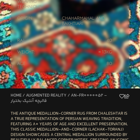
Weaving
Technique:
Origin:
Chaharmahal and
Bakhtiari
,
Iran
Raj:
40
Weight:
≈ 13kg
Age:
80
HOME
/
AUGMENTED REALITY
/ AN-FR0000052 –
قالیچه آنتیک بختیار
THE
ANTIQUE MEDALLION-CORNER RUG
FROM CHALESHTAR IS
A TRUE REPRESENTATION OF PERSIAN WEAVING TRADITION,
FEATURING 80 YEARS OF AGE AND EXCELLENT PRESERVATION.
THIS CLASSIC MEDALLION-AND-CORNER (LACHAK-TORANJ)
DESIGN SHOWCASES A CENTRAL MEDALLION SURROUNDED BY