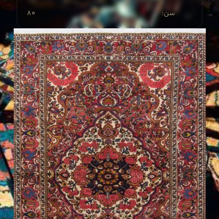
80
:سن