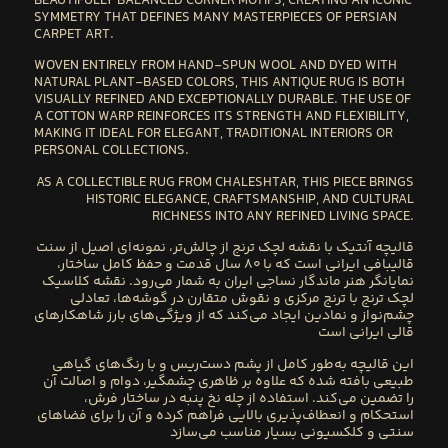
BEAUTIFULLY BALANCED CORNER MOTIFS, CREATING AN ICONIC
SYMMETRY THAT DEFINES MANY MASTERPIECES OF PERSIAN
CARPET ART.
WOVEN ENTIRELY FROM HAND-SPUN WOOL AND DYED WITH
NATURAL PLANT-BASED COLORS, THIS ANTIQUE RUG IS BOTH
VISUALLY REFINED AND EXCEPTIONALLY DURABLE. THE USE OF
A COTTON WARP REINFORCES ITS STRENGTH AND FLEXIBILITY,
MAKING IT IDEAL FOR ELEGANT, TRADITIONAL INTERIORS OR
PERSONAL COLLECTIONS.
AS A COLLECTIBLE RUG FROM CHALESHTAR, THIS PIECE BRINGS
HISTORIC ELEGANCE, CRAFTSMANSHIP, AND CULTURAL
RICHNESS INTO ANY REFINED LIVING SPACE.
قالیچه آنتیک با نقشه لچک ترنج
از
چالش‌تر
، نمونه‌ای اصیل از سنت
قالیبافی ایرانی است که با
۸۰ سال قدمت
و حفظ کامل ساختار،
نمایانگر هنر ماندگار نساجی ایران به شمار می‌رود. نقشه کلاسیک
لچک ترنج با ترنج مرکزی و نقوش متقارن در گوشه‌ها، تعادلی
چشم‌نواز و نمادین ایجاد می‌کند که از ویژگی‌های بارز شاهکارهای
قالی ایرانی است
این قالیچه به‌طور کامل از
پشم دست‌ریس
و با
رنگ‌های گیاهی
طبیعی
بافته شده که علاوه بر ظاهری چشمگیر، دوام و اصالت آن
را تضمین می‌کند. استفاده از
چله نخ پنبه
در ساختار فرش،
استحکام و انعطاف‌پذیری بالایی فراهم کرده و آن را برای فضاهای
سنتی و کلکسیونی بسیار مناسب می‌سازد