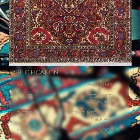
Specification
Size:
206x
140 CM
Color:
Brick Red, Multi
Color, Red
Pattern:
Corner Medallion
لچک ترنج
Material:
Wool