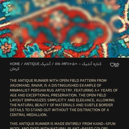
Origin:
Iran
,
Kerman
Raj:
50
Weight:
≈ 10kg
Age:
80
HOME
/
ANTIQUE آنتیک
/ AN-MF11050 – کناره آنتیک
کرمان
THE
ANTIQUE RUNNER WITH OPEN FIELD PATTERN
FROM
ARJOMAND, RAVAR, IS A DISTINGUISHED EXAMPLE OF
MINIMALIST PERSIAN RUG ARTISTRY, FEATURING
80 YEARS OF
AGE
AND EXCEPTIONAL PRESERVATION. THE OPEN FIELD
LAYOUT EMPHASIZES SIMPLICITY AND ELEGANCE, ALLOWING
THE NATURAL BEAUTY OF MATERIALS AND SUBTLE BORDER
DETAILS TO STAND OUT WITHOUT THE DISTRACTION OF A
CENTRAL MEDALLION.
THIS ANTIQUE RUNNER IS MADE ENTIRELY FROM
HAND-SPUN