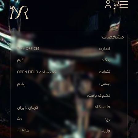
مشخصات
403X
96 CM
:اندازه
:رنگ
کرم
:نقشه
OPEN FIELD کف ساده
:جنس
پشم
:تکنیک بافت
:خاستگاه
کرمان
ایران
,
50
:رج
≈ 10KG
:وزن