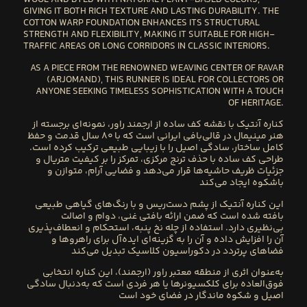
WOOL
AND DYED WITH
NATURAL PLANT-BASED COLORS
,
GIVING IT BOTH RICH TEXTURE AND LASTING DURABILITY. THE
COTTON WARP
FOUNDATION ENHANCES ITS STRUCTURAL
STRENGTH AND FLEXIBILITY, MAKING IT SUITABLE FOR HIGH-
TRAFFIC AREAS OR LONG CORRIDORS IN CLASSIC INTERIORS.
AS A PIECE FROM THE RENOWNED WEAVING CENTER OF
RAVAR
(ARJOMAND)
, THIS RUNNER IS IDEAL FOR COLLECTORS OR
ANYONE SEEKING TIMELESS SOPHISTICATION WITH A TOUCH
OF HERITAGE.
کناره آنتیک با نقشه کف ساده
از
ارجمند راور
، نمونه‌ای برجسته از
هنر مینیمال در قالی‌بافی ایرانی است که با
۸۰ سال قدمت
و حفظ
کامل ساختار، سادگی اصیل را با زیبایی طبیعی ترکیب کرده است.
طراحی کف ساده با حذف ترنج مرکزی، تمرکز را بر کیفیت متریال و
جزئیات ظریف حاشیه‌ها قرار می‌دهد و فضایی آرام، متوازن و
باشکوه ایجاد می‌کند
این کناره آنتیک از
پشم دست‌ریس
و با
رنگ‌های گیاهی طبیعی
بافته شده است که ضمن ارائه بافتی غنی، دوام و اصالت
بی‌نظیری دارد. استفاده از
چله نخ پنبه
، استحکام و انعطاف‌پذیری
آن را افزایش داده و آن را به گزینه‌ای ایده‌آل برای راهروها و
فضاهای پرتردد در دکوراسیون کلاسیک تبدیل می‌کند
به‌عنوان اثری از منطقه معتبر
راور (ارجمند)
، این کناره انتخابی
فوق‌العاده برای کلکسیونرها یا هر فردی است که به‌دنبال سادگی
اصیل و شکوه ماندگار در فضای خود است