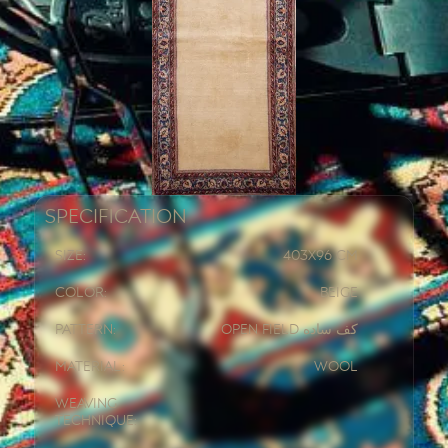
Specification
Size:
403x
96 CM
Color:
Beige
Pattern:
Open Field کف ساده
Material:
Wool
Weaving
Technique: