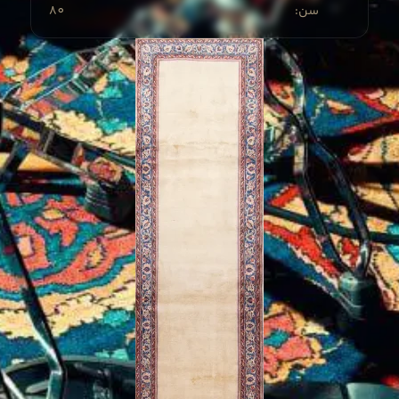
80
:سن