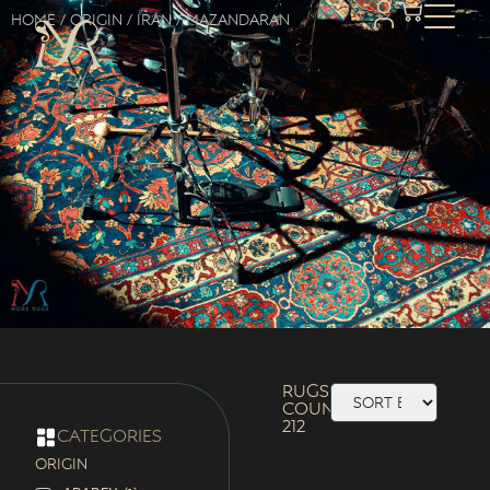
Home
/ Origin /
Iran
/ Mazandaran
Rugs
Count:
212
categories
ORIGIN