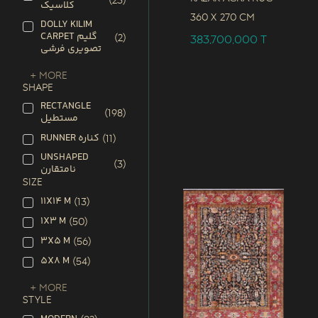
(
23
)
کلاسیک
360 x
270 CM
DOLLY KILIM
CARPET گلیم
(
2
)
383,700,000
T
تصویری فرشی
+ More
SHAPE
RECTANGLE
(
198
)
مستطیل
RUNNER کناره
(
11
)
UNSHAPED
(
3
)
نامتقارن
SIZE
11X14 M
(
13
)
1X3 M
(
50
)
3X5 M
(
56
)
5X8 M
(
54
)
+ More
STYLE