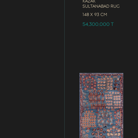
Kazak
Sultanabad Rug
148 x
93 CM
54,300,000
T