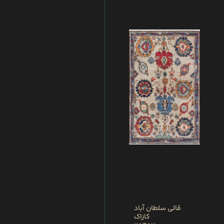
قالی سلطان آباد
کازاک