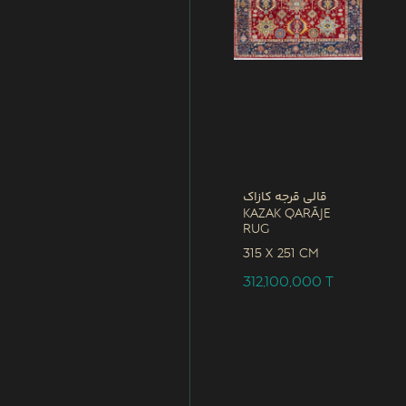
قالی قرجه کازاک
Kazak Qarāje
Rug
315 x
251 CM
312,100,000
T