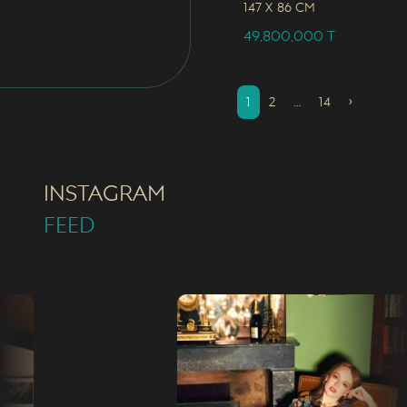
147 x
86 CM
49,800,000
T
1
2
…
14
›
INSTAGRAM
FEED