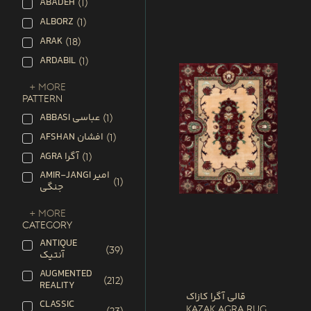
ABADEH
(
1
)
ALBORZ
(
1
)
ARAK
(
18
)
ARDABIL
(
1
)
+ More
PATTERN
ABBASI عباسی
(
1
)
AFSHAN افشان
(
1
)
AGRA آگرا
(
1
)
AMIR-JANGI امیر
(
1
)
جنگی
+ More
CATEGORY
ANTIQUE
(
39
)
آنتیک
AUGMENTED
(
212
)
REALITY
قالی آگرا کازاک
CLASSIC
Kazak Agra Rug