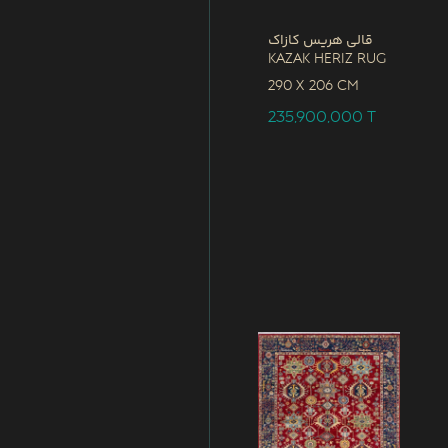
قالی هریس کازاک
Kazak Heriz Rug
290 x
206 CM
235,900,000
T