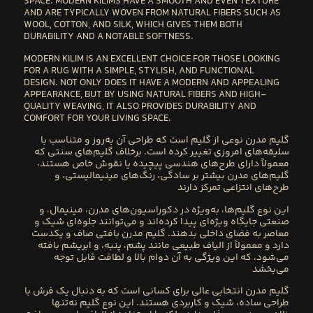
SPACE. MODERN KILIMS HAVE A
SMOOTH AND EVEN TEXTURE
AND ARE TYPICALLY WOVEN FROM
NATURAL FIBERS
SUCH AS
WOOL, COTTON, AND SILK
, WHICH GIVES THEM BOTH
DURABILITY
AND A NOTABLE
SOFTNESS
.
MODERN KILIM
IS AN EXCELLENT CHOICE FOR THOSE LOOKING
FOR A RUG WITH A
SIMPLE, STYLISH, AND FUNCTIONAL
DESIGN
. NOT ONLY DOES IT HAVE A
MODERN AND APPEALING
APPEARANCE
, BUT BY USING NATURAL FIBERS AND HIGH-
QUALITY WEAVING, IT ALSO PROVIDES
DURABILITY
AND
COMFORT
FOR YOUR LIVING SPACE.
گلیم مدرن نوعی از گلیم است که طراحی آن به‌روز و متناسب با
سلیقه‌های امروزی تغییر کرده است. برخلاف گلیم‌های سنتی که
معمولاً دارای طرح‌های هندسی پیچیده یا نقوش خاص هستند،
گلیم‌های مدرن بیشتر بر سادگی، رنگ‌های مینیمالیستی، و
طرح‌های انتزاعی تمرکز دارند
این نوع گلیم‌ها، به‌ویژه در دکوراسیون‌های مدرن، مینیمال، و
صنعتی جایگاه ویژه‌ای پیدا کرده‌اند و می‌توانند جلوه‌ای شیک و
معاصر به فضای داخلی بدهند. گلیم مدرن بافتی صاف و یکدست
دارد و معمولاً از الیاف طبیعی مانند پشم، پنبه، و ابریشم بافته
می‌شود، که این ویژگی به آن دوام بالا و لطافت قابل توجه
می‌بخشد
گلیم مدرن انتخابی عالی برای کسانی است که به دنبال یک فرش با
طراحی ساده، شیک و کاربردی هستند. این نوع گلیم نه‌تنها