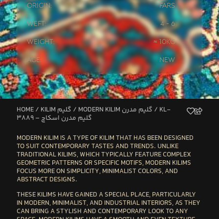
Origin:
Fars
Weft:
4 - 6
Weight:
≈ 10kg
Age:
New
HOME
/
KILIM گلیم
/
MODERN KILIM گلیم مدرن
/ KL-
3889 – گلیم مدرن اسکاچ
MODERN KILIM
IS A TYPE OF KILIM THAT HAS BEEN DESIGNED
TO SUIT CONTEMPORARY TASTES AND TRENDS. UNLIKE
TRADITIONAL KILIMS, WHICH TYPICALLY FEATURE COMPLEX
GEOMETRIC PATTERNS OR SPECIFIC MOTIFS, MODERN KILIMS
FOCUS MORE ON
SIMPLICITY, MINIMALIST COLORS
, AND
ABSTRACT DESIGNS
.
THESE KILIMS HAVE GAINED A SPECIAL PLACE, PARTICULARLY
IN
MODERN, MINIMALIST, AND INDUSTRIAL INTERIORS
, AS THEY
CAN BRING A
STYLISH AND CONTEMPORARY LOOK
TO ANY