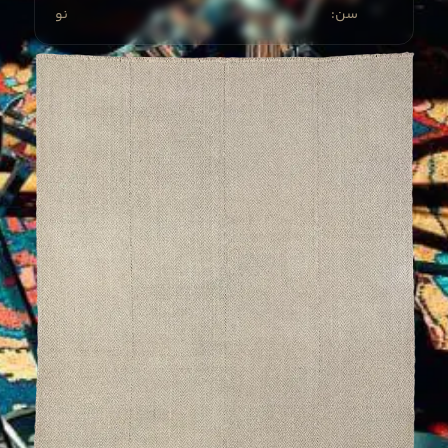
:سن
نو