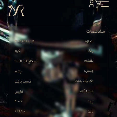
مشخصات
302X
201 CM
:اندازه
:رنگ
کرم
:نقشه
SCOTCH اسکاچ
:جنس
پشم
:تکنیک بافت
دست بافت
:خاستگاه
فارس
4 - 6
:پود
≈ 10KG
:وزن