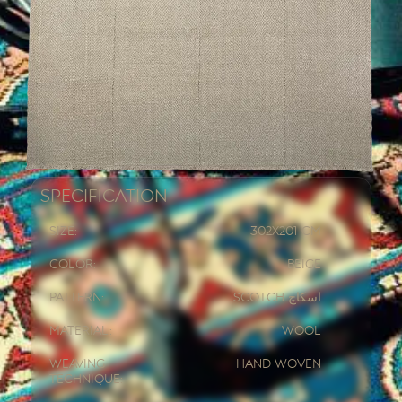
Specification
Size:
302x
201 CM
Color:
Beige
Pattern:
Scotch اسکاچ
Material:
Wool
Weaving
Hand woven
Technique: