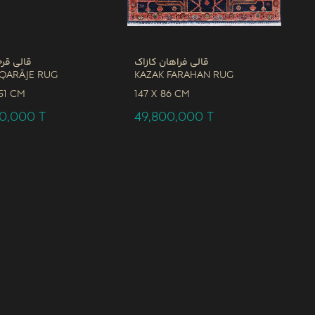
قالی فراهان کازاک
قالی قرج
 Qarāje Rug
Kazak Farahan Rug
51 CM
147 x
86 CM
00,000
T
49,800,000
T