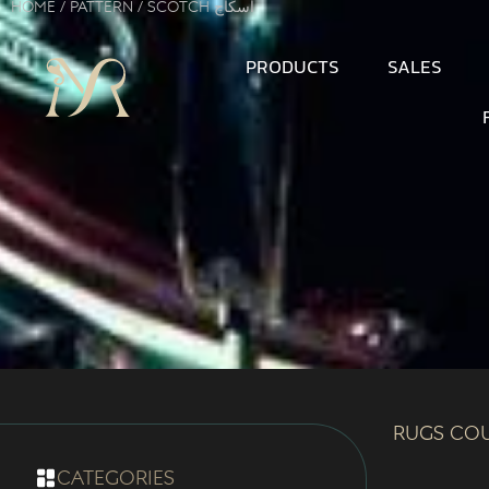
Home
/ Pattern / Scotch اسکاچ
PRODUCTS
SALES
Rugs Co
categories