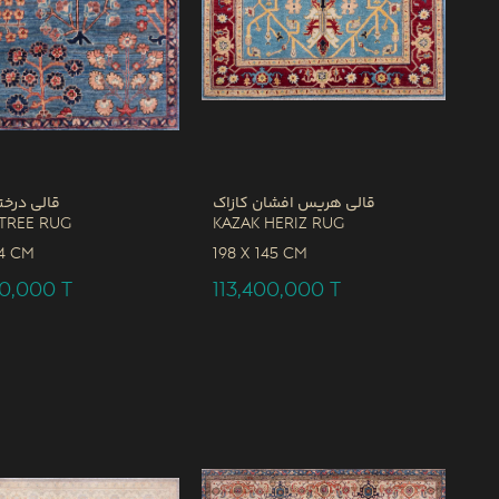
قالی هریس افشان کازاک
قالی درخت
Tree Rug
Kazak Heriz Rug
4 CM
198 x
145 CM
00,000
T
113,400,000
T