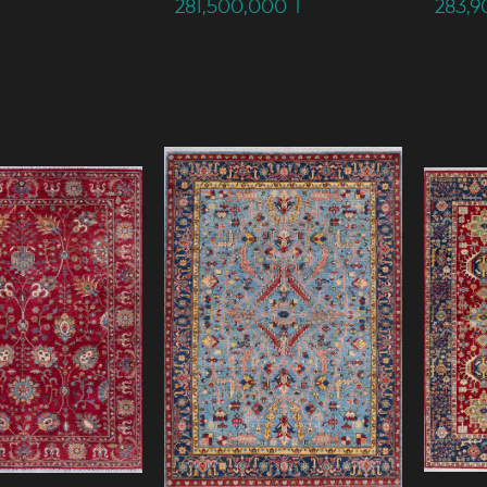
281,500,000
T
283,