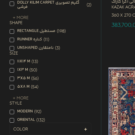
لی آگرا کازاک
DOLLY KILIM CARPET گلیم تصویری
(
2
)
فرشی
Kazak Agr
360 x
270 
+ More
SHAPE
383,700
RECTANGLE مستطیل
(
198
)
RUNNER کناره
(
11
)
UNSHAPED نامتقارن
(
3
)
SIZE
11X14 M
(
13
)
1X3 M
(
50
)
3X5 M
(
56
)
5X8 M
(
54
)
+ More
STYLE
MODERN
(
92
)
ORIENTAL
(
132
)
Color