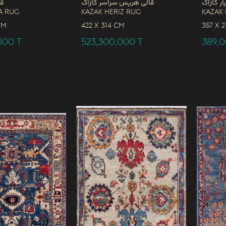
ار کازاک
قالی هریس سراسر کازاک
قا
a Rug
Kazak Heriz Rug
Kazak 
CM
422 x
314 CM
357 x
2
,000
T
523,300,000
T
389,