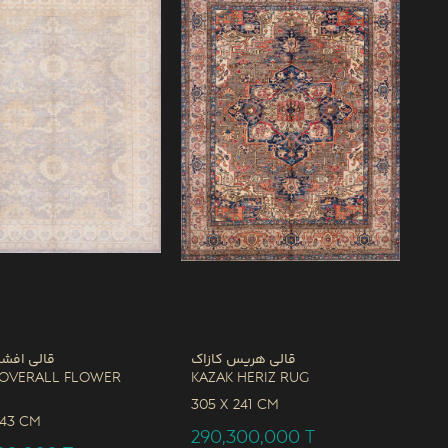
قالی هریس کازاک
قالی افشا
 Overall Flower
Kazak Heriz Rug
305 x
241 CM
243 CM
290,300,000
T