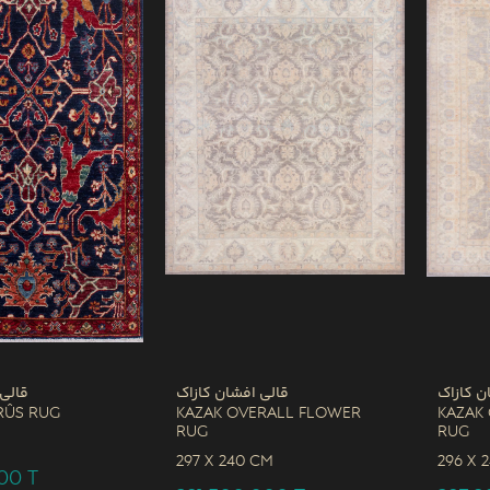
ن کازاک
قالی افشان کازاک
قالی
rûs Rug
Kazak Overall Flower
Kazak
Rug
Rug
M
297 x
240 CM
296 x
000
T