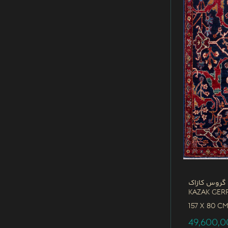
 گروس کازاک
Kazak Ger
157 x
80 C
49,600,