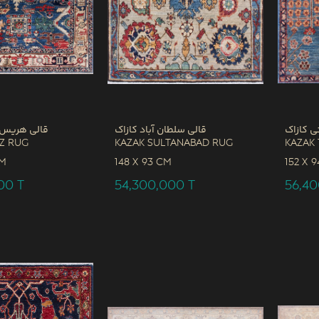
ی کازاک
قالی سلطان آباد کازاک
قالی هریس 
iz Rug
Kazak Sultanabad Rug
Kazak 
CM
148 x
93 CM
152 x
9
000
T
54,300,000
T
56,4