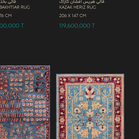
قالی هریس افشان کازاک
قالی بختی
Bakhtiar Rug
Kazak Heriz Rug
76 CM
206 x
147 CM
000,000
T
119,600,000
T