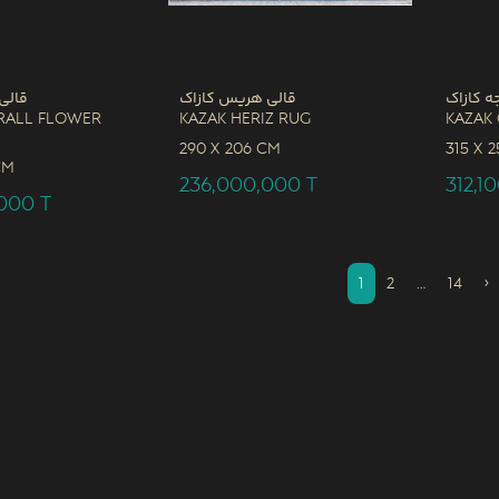
ه کازاک
قالی هریس کازاک
قالی
rall Flower
Kazak Heriz Rug
Kazak
290 x
206 CM
315 x
2
CM
236,000,000
T
312,1
,000
T
1
2
…
14
›