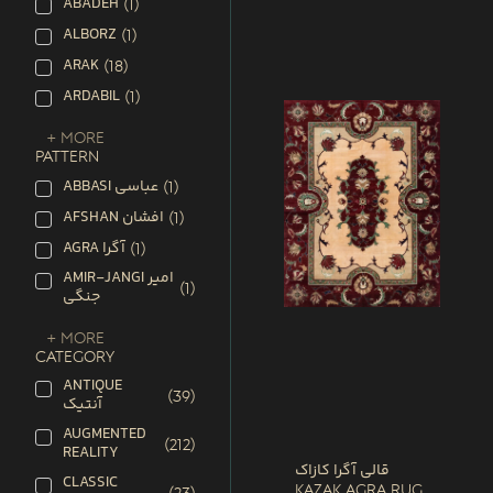
ABADEH
(
1
)
ALBORZ
(
1
)
ARAK
(
18
)
ARDABIL
(
1
)
+ More
PATTERN
ABBASI عباسی
(
1
)
AFSHAN افشان
(
1
)
AGRA آگرا
(
1
)
AMIR-JANGI امیر
(
1
)
جنگی
+ More
CATEGORY
ANTIQUE
(
39
)
آنتیک
AUGMENTED
(
212
)
REALITY
قالی آگرا کازاک
CLASSIC
Kazak Agra Rug