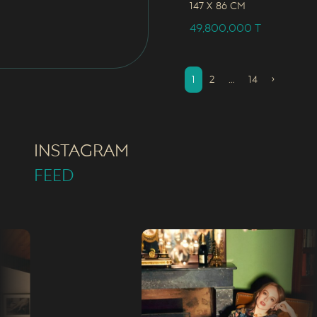
147 x
86 CM
49,800,000
T
1
2
…
14
›
INSTAGRAM
FEED