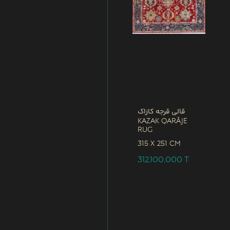
قالی قرجه کازاک
Kazak Qarāje
Rug
315 x
251 CM
312,100,000
T