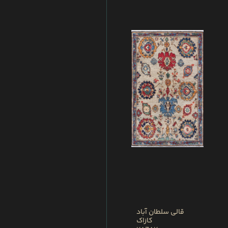
قالی سلطان آباد
کازاک