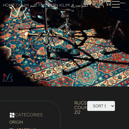
Home
/
Kilim گلیم
/ Modern Kilim گلیم مدرن
Rugs
Count:
212
categories
ORIGIN