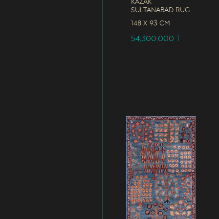
Kazak
Sultanabad Rug
148 x
93 CM
54,300,000
T