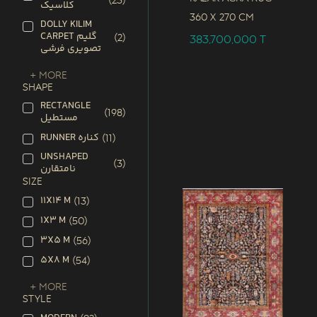
(
23
)
کلاسیک
360 x
270 CM
DOLLY KILIM
CARPET گلیم
(
2
)
383,700,000
T
تصویری فرشی
+ More
SHAPE
RECTANGLE
(
198
)
مستطیل
RUNNER کناره
(
11
)
UNSHAPED
(
3
)
نامتقارن
SIZE
11X14 M
(
13
)
1X3 M
(
50
)
3X5 M
(
56
)
5X8 M
(
54
)
+ More
STYLE