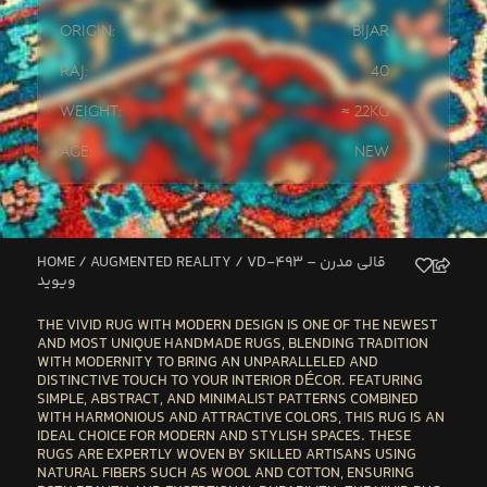
Origin:
Bijar
Raj:
40
Weight:
≈ 22kg
Age:
New
HOME
/
AUGMENTED REALITY
/ VD-493 – قالی مدرن
ویوید
THE
VIVID RUG WITH MODERN DESIGN
IS ONE OF THE NEWEST
AND MOST UNIQUE HANDMADE RUGS, BLENDING TRADITION
WITH MODERNITY TO BRING AN UNPARALLELED AND
DISTINCTIVE TOUCH TO YOUR INTERIOR DÉCOR. FEATURING
SIMPLE, ABSTRACT, AND MINIMALIST PATTERNS
COMBINED
WITH HARMONIOUS AND ATTRACTIVE COLORS, THIS RUG IS AN
IDEAL CHOICE FOR
MODERN AND STYLISH SPACES
. THESE
RUGS ARE
EXPERTLY WOVEN BY SKILLED ARTISANS
USING
NATURAL FIBERS
SUCH AS WOOL AND COTTON, ENSURING