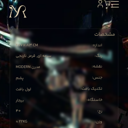
مشخصات
287X
183 CM
:اندازه
:رنگ
سرمه ای, قرمز, نارنجی
:نقشه
MODERN مدرن
:جنس
پشم
:تکنیک بافت
لول بافت
:خاستگاه
بیجار
40
:رج
≈ 22KG
:وزن