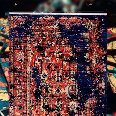
:سن
نو