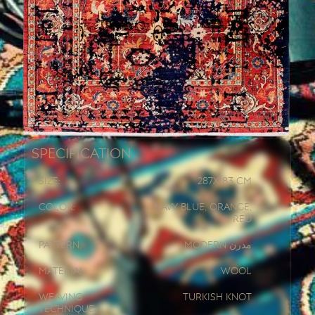
Specification
Size:
287x
183 CM
Color:
Navy Blue, Orange,
Red
Pattern:
Modern مدرن
Material:
Wool
Weaving
Turkish knot
Technique: