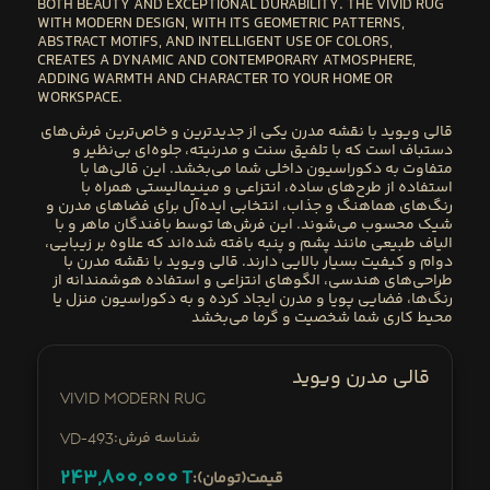
BOTH BEAUTY AND EXCEPTIONAL DURABILITY
. THE
VIVID RUG
WITH MODERN DESIGN
, WITH ITS
GEOMETRIC PATTERNS,
ABSTRACT MOTIFS, AND INTELLIGENT USE OF COLORS
,
CREATES A DYNAMIC AND CONTEMPORARY ATMOSPHERE,
ADDING
WARMTH AND CHARACTER
TO YOUR HOME OR
WORKSPACE.
قالی
ویوید
با نقشه
مدرن
یکی از جدیدترین و خاص‌ترین فرش‌های
دستباف است که با تلفیق سنت و مدرنیته، جلوه‌ای بی‌نظیر و
متفاوت به دکوراسیون داخلی شما می‌بخشد. این قالی‌ها با
استفاده از طرح‌های ساده، انتزاعی و مینیمالیستی همراه با
رنگ‌های هماهنگ و جذاب، انتخابی ایده‌آل برای فضاهای مدرن و
شیک محسوب می‌شوند. این فرش‌ها توسط بافندگان ماهر و با
الیاف طبیعی مانند پشم و پنبه بافته شده‌اند که علاوه بر زیبایی،
دوام و کیفیت بسیار بالایی دارند. قالی ویوید با نقشه مدرن با
طراحی‌های هندسی، الگوهای انتزاعی و استفاده هوشمندانه از
رنگ‌ها، فضایی پویا و مدرن ایجاد کرده و به دکوراسیون منزل یا
محیط کاری شما شخصیت و گرما می‌بخشد
قالی مدرن ویوید
Vivid Modern Rug
:شناسه فرش
VD-493
243,800,000
T
:قیمت(تومان)