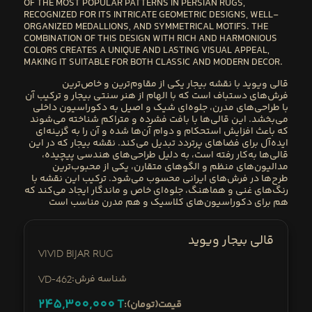
OF THE MOST POPULAR PATTERNS IN PERSIAN RUGS,
RECOGNIZED FOR ITS
INTRICATE GEOMETRIC DESIGNS, WELL-
ORGANIZED MEDALLIONS, AND SYMMETRICAL MOTIFS
. THE
COMBINATION OF THIS DESIGN WITH
RICH AND HARMONIOUS
COLORS
CREATES A UNIQUE AND LASTING VISUAL APPEAL,
MAKING IT SUITABLE FOR BOTH
CLASSIC AND MODERN DECOR
.
قالی ویوید با نقشه بیجا
ر یکی از مقاوم‌ترین و خاص‌ترین
فرش‌های دستباف است که با الهام از هنر سنتی بیجار و ترکیب آن
با طراحی‌های مدرن، جلوه‌ای شیک و اصیل به دکوراسیون داخلی
می‌بخشد. این قالی‌ها با بافت فشرده و متراکم شناخته می‌شوند
که باعث افزایش استحکام و دوام آن‌ها شده و آن را به گزینه‌ای
ایده‌آل برای فضاهای پرتردد تبدیل می‌کند. نقشه بیجار که در این
قالی‌ها به‌کار رفته است، به دلیل طراحی‌های هندسی پیچیده،
مدالیون‌های منظم و الگوهای متقارن، یکی از محبوب‌ترین
طرح‌ها در فرش‌های ایرانی محسوب می‌شود. ترکیب این نقشه با
رنگ‌های غنی و هماهنگ، جلوه‌ای خاص و ماندگار ایجاد می‌کند که
هم برای
دکوراسیون‌های کلاسیک و هم مدرن
مناسب است
قالی بیجار ویوید
Vivid Bijar Rug
:شناسه فرش
VD-462
245,300,000
T
:قیمت(تومان)