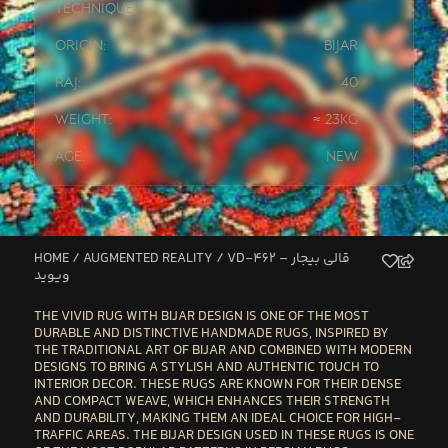
Technique:
Origin:
Bijar
Raj:
40
Weight:
≈ 23kg
Age:
New
HOME
/
AUGMENTED REALITY
/ VD-462 – قالی بیجار
ویوید
THE
VIVID RUG WITH BIJAR DESIGN
IS ONE OF THE MOST
DURABLE AND DISTINCTIVE HANDMADE RUGS, INSPIRED BY
THE TRADITIONAL ART OF
BIJAR
AND COMBINED WITH MODERN
DESIGNS TO BRING A STYLISH AND AUTHENTIC TOUCH TO
INTERIOR DECOR. THESE RUGS ARE KNOWN FOR THEIR
DENSE
AND COMPACT WEAVE
, WHICH ENHANCES THEIR STRENGTH
AND DURABILITY, MAKING THEM AN IDEAL CHOICE FOR
HIGH-
TRAFFIC AREAS
. THE
BIJAR DESIGN
USED IN THESE RUGS IS ONE