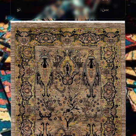
:سن
نو