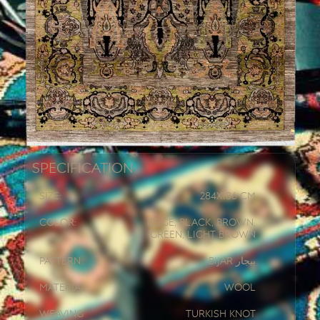
Specification
Size:
284x
186 CM
Color:
Beige, Black, Brown,
Green, Light Brown
Pattern:
Bijar بیجار
Material:
Wool
Weaving
Turkish knot