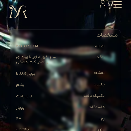
مشخصات
284X
186 CM
:اندازه
:رنگ
سبز, قهوه ای, قهوه ای
روشن, کرم, مشکی
:نقشه
BIJAR بیجار
:جنس
پشم
:تکنیک بافت
لول بافت
:خاستگاه
بیجار
40
:رج
≈ 23KG
:وزن