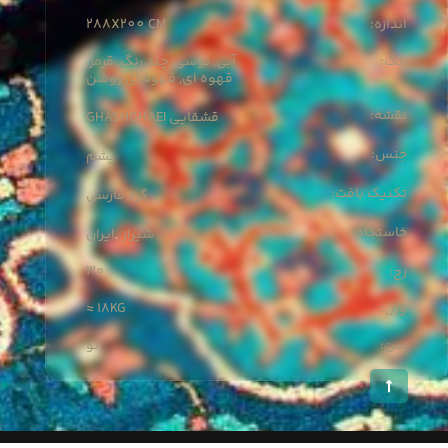
288X
200 CM
:اندازه
:رنگ
آبی, توسی, چند رنگ, قرمز,
قهوه ای, قهوه ای روشن
:نقشه
GHASHGHAEI قشقایی
:جنس
پشم
:تکنیک بافت
گره فارسی
:خاستگاه
شیراز
ایران
,
30
:رج
≈ 18KG
:وزن
:سن
نو