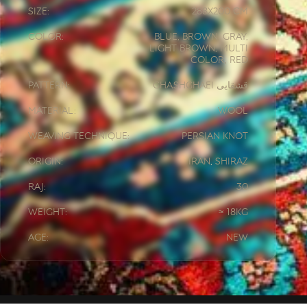
Size:
288x
200 CM
Color:
Blue, Brown, Gray,
Light Brown, Multi
Color, Red
Pattern:
Ghashghaei قشقایی
Material:
Wool
Weaving Technique:
Persian knot
Origin:
Iran
,
Shiraz
Raj:
30
Weight:
≈ 18kg
Age:
New