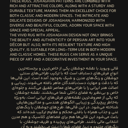
THESE RUGS, JOSHAGHAN PATTERNS ARE COMBINED WITH
RICH AND ATTRACTIVE COLORS, ALONG WITH A STURDY AND
DURABLE TEXTURE, MAKING THEM AN EXCELLENT CHOICE FOR
BOTH CLASSIC AND MODERN SPACES. THE INTRICATE AND
DELICATE DESIGNS OF JOSHAGHAN, HARMONIZED WITH
DIVERSE AND BEAUTIFUL COLORS, ADORN YOUR SPACE WITH
GRACE AND SPECIAL APPEAL.
THE
VIVID RUG WITH JOSHAGHAN DESIGN
NOT ONLY BRINGS
THE BEAUTY AND AUTHENTICITY OF PERSIAN ART INTO YOUR
DÉCOR BUT ALSO, WITH ITS RESILIENT TEXTURE AND HIGH
QUALITY, IS SUITABLE FOR LONG-TERM USE IN BOTH MODERN
AND CLASSIC HOMES. THESE RUGS CAN SERVE AS A UNIQUE
PIECE OF ART AND A DECORATIVE INVESTMENT IN YOUR SPACE.
قالی ویوید با نقشه جوشقان
یکی از خاص‌ترین و برجسته‌ترین
انواع فرش‌های دستباف است که با ترکیب طراحی‌های سنتی
جوشقان و رنگ‌های مدرن و شیک به‌وجود آمده است. این قالی‌ها
که با دقت و مهارت دست‌بافندگان ماهر بافته می‌شوند، زیبایی و
اصالت هنر ایرانی را با طراحی‌های معاصر تلفیق می‌کنند و جلوه‌ای
خاص و بی‌نظیر به فضای داخلی شما می‌بخشند. نقشه جوشقان،
که یکی از معروف‌ترین نقشه‌های فرش‌های ایرانی است، به‌ویژه
به‌خاطر پیچیدگی و زیبایی الگوهای هندسی و مدالیون‌هایش
شناخته می‌شود. در این قالی‌ها، طرح‌های جوشقان با رنگ‌های
غنی و جذاب همراه با بافتی محکم و مقاوم ترکیب شده‌اند که
باعث می‌شود این قالی‌ها هم برای فضاهای کلاسیک و هم مدرن
انتخابی عالی باشند. طراحی‌های پیچیده و ظریف جوشقان، با
رنگ‌های متنوع و زیبا، فضای شما را زینت می‌بخشند و به آن