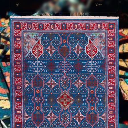
:سن
نو