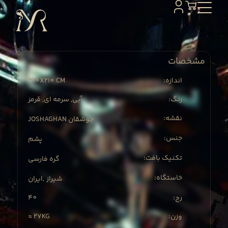
مشخصات
310X
210 CM
:اندازه
:رنگ
آبی, سرمه ای, قرمز
:نقشه
JOSHAGHAN جوشقان
:جنس
پشم
:تکنیک بافت
گره فارسی
:خاستگاه
شیراز
ایران
,
40
:رج
≈ 27KG
:وزن