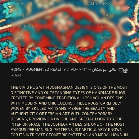
Origin:
Iran
,
Shiraz
Raj:
40
Weight:
≈ 27kg
Age:
New
HOME
/
AUGMENTED REALITY
/ VD-003 – قالی جوشقان
ویوید
THE
VIVID RUG WITH JOSHAGHAN DESIGN
IS ONE OF THE MOST
DISTINCTIVE AND OUTSTANDING TYPES OF HANDMADE RUGS,
CREATED BY COMBINING TRADITIONAL JOSHAGHAN DESIGNS
WITH MODERN AND CHIC COLORS. THESE RUGS, CAREFULLY
WOVEN BY SKILLED ARTISANS, MERGE THE BEAUTY AND
AUTHENTICITY OF PERSIAN ART WITH CONTEMPORARY
DESIGNS, PROVIDING A UNIQUE AND SPECIAL LOOK TO YOUR
INTERIOR SPACE. THE JOSHEGHAN DESIGN, ONE OF THE MOST
FAMOUS PERSIAN RUG PATTERNS, IS PARTICULARLY KNOWN
FOR ITS INTRICATE GEOMETRIC PATTERNS AND MEDALLIONS. IN