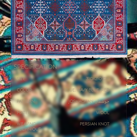
Specification
Size:
310x
210 CM
Color:
Blue, Navy Blue, Red
Pattern:
Joshaghan جوشقان
Material:
Wool
Weaving
Persian knot
Technique: