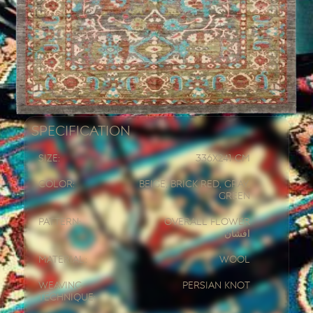
Specification
Size:
336x
241 CM
Color:
Beige, Brick Red, Gray,
Green
Pattern:
Overall Flower
افشان
Material:
Wool
Weaving
Persian knot
Technique: