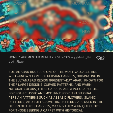
Origin:
Arak
,
Iran
Raj:
20
Weight:
≈ 22kg
Age:
New
HOME
/
AUGMENTED REALITY
/ SU-447 – قالی افشان
سطان آباد
SULTANABAD
RUGS ARE ONE OF THE MOST VALUABLE AND
WELL-KNOWN TYPES OF PERSIAN CARPETS, ORIGINATING IN
THE SULTANABAD REGION (PRESENT-DAY
ARAK
). KNOWN FOR
THEIR LARGE DESIGNS, CURVED PATTERNS, AND WARM,
NATURAL COLORS, THESE CARPETS ARE A POPULAR CHOICE
FOR BOTH CLASSIC AND MODERN DECOR. TRADITIONAL
PERSIAN PATTERNS SUCH AS ABBASID FLOWERS, ISLAMIC
PATTERNS, AND SOFT GEOMETRIC PATTERNS ARE USED IN THE
DESIGN OF THESE CARPETS, MAKING THEM A UNIQUE CHOICE
FOR THOSE SEEKING A CARPET WITH HISTORICAL