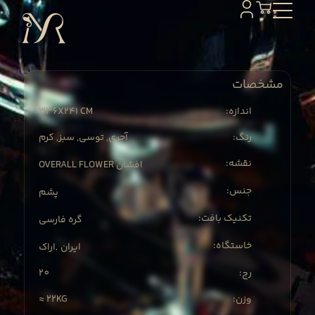
مشخصات
336X
241 CM
:اندازه
:رنگ
آجری, توسی, سبز, کرم
:نقشه
OVERALL FLOWER افشان
:جنس
پشم
:تکنیک بافت
گره فارسی
:خاستگاه
ایران
اراک
,
20
:رج
≈ 22KG
:وزن