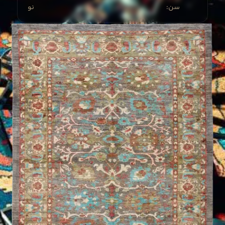
:سن
نو