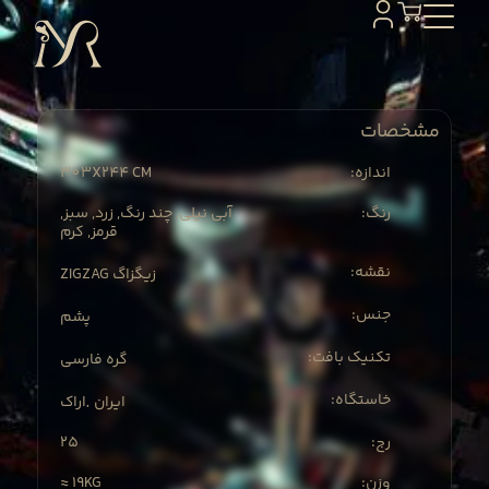
مشخصات
303X
244 CM
:اندازه
:رنگ
آبی نیلی, چند رنگ, زرد, سبز,
قرمز, کرم
:نقشه
ZIGZAG زیگزاگ
:جنس
پشم
:تکنیک بافت
گره فارسی
:خاستگاه
ایران
اراک
,
25
:رج
≈ 19KG
:وزن