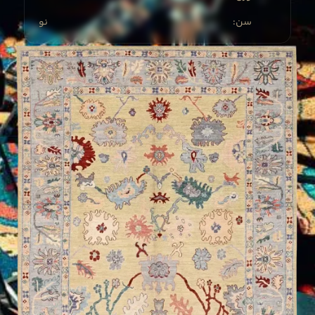
:سن
نو