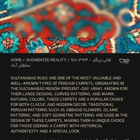
Raj:
25
Weight:
≈ 19kg
Age:
New
HOME
/
AUGMENTED REALITY
/ SU-3164 – قالی زیگلر
سلطان آباد
SULTANABAD
RUGS ARE ONE OF THE MOST VALUABLE AND
WELL-KNOWN TYPES OF PERSIAN CARPETS, ORIGINATING IN
THE SULTANABAD REGION (PRESENT-DAY
ARAK
). KNOWN FOR
THEIR LARGE DESIGNS, CURVED PATTERNS, AND WARM,
NATURAL COLORS, THESE CARPETS ARE A POPULAR CHOICE
FOR BOTH CLASSIC AND MODERN DECOR. TRADITIONAL
PERSIAN PATTERNS SUCH AS ABBASID FLOWERS, ISLAMIC
PATTERNS, AND SOFT GEOMETRIC PATTERNS ARE USED IN THE
DESIGN OF THESE CARPETS, MAKING THEM A UNIQUE CHOICE
FOR THOSE SEEKING A CARPET WITH HISTORICAL
AUTHENTICITY AND A SPECIAL LOOK.