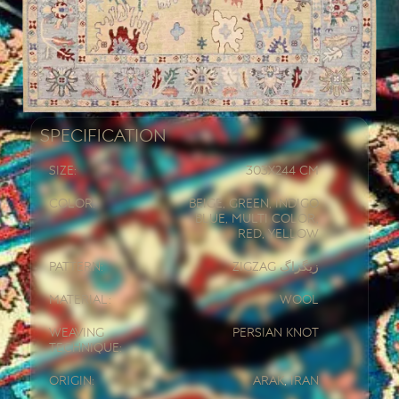
Specification
Size:
303x
244 CM
Color:
Beige, Green, Indigo
Blue, Multi Color,
Red, Yellow
Pattern:
Zigzag زیگزاگ
Material:
Wool
Weaving
Persian knot
Technique:
Origin:
Arak
,
Iran