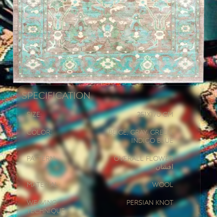
Specification
Size:
251x
170 CM
Color:
Beige, Gray, Green,
Indigo Blue
Pattern:
Overall Flower
افشان
Material:
Wool
Weaving
Persian knot
Technique: