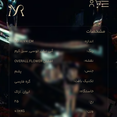
مشخصات
251X
170 CM
:اندازه
:رنگ
آبی نیلی, توسی, سبز, کرم
:نقشه
OVERALL FLOWER افشان
:جنس
پشم
:تکنیک بافت
گره فارسی
:خاستگاه
ایران
اراک
,
25
:رج
≈ 10KG
:وزن