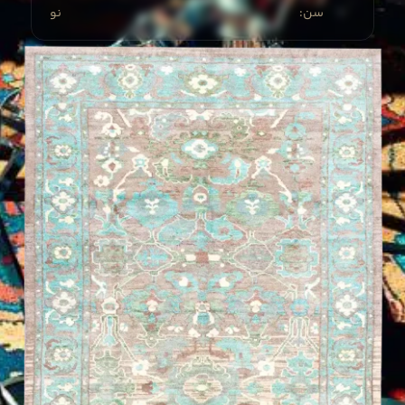
:سن
نو