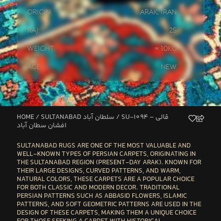
Origin:
Arak
,
Iran
Raj:
25
Weight:
≈ 10kg
Age:
New
HOME
/
SULTANABAD سلطان آباد
/ SU-1094 – قالی
افشان سطان آباد
SULTANABAD
RUGS ARE ONE OF THE MOST VALUABLE AND
WELL-KNOWN TYPES OF PERSIAN CARPETS, ORIGINATING IN
THE SULTANABAD REGION (PRESENT-DAY
ARAK
). KNOWN FOR
THEIR LARGE DESIGNS, CURVED PATTERNS, AND WARM,
NATURAL COLORS, THESE CARPETS ARE A POPULAR CHOICE
FOR BOTH CLASSIC AND MODERN DECOR. TRADITIONAL
PERSIAN PATTERNS SUCH AS ABBASID FLOWERS, ISLAMIC
PATTERNS, AND SOFT GEOMETRIC PATTERNS ARE USED IN THE
DESIGN OF THESE CARPETS, MAKING THEM A UNIQUE CHOICE