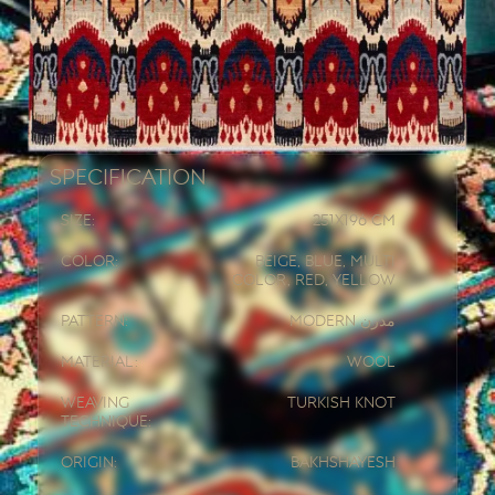
Specification
Size:
251x
196 CM
Color:
Beige, Blue, Multi
Color, Red, Yellow
Pattern:
Modern مدرن
Material:
Wool
Weaving
Turkish knot
Technique:
Origin:
Bakhshayesh