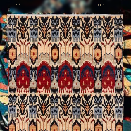
:سن
نو