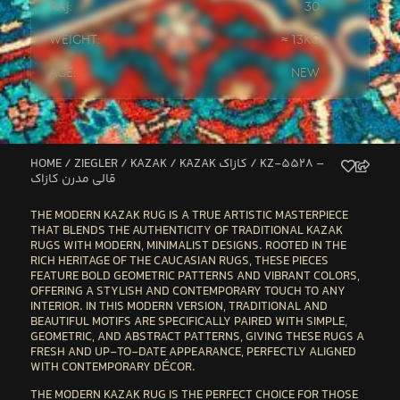
Raj:
30
Weight:
≈ 13kg
Age:
New
HOME
/
ZIEGLER / KAZAK
/
KAZAK کازاک
/ KZ-5528 –
قالی مدرن کازاک
THE
MODERN KAZAK RUG
IS A TRUE ARTISTIC MASTERPIECE
THAT BLENDS THE AUTHENTICITY OF TRADITIONAL KAZAK
RUGS WITH MODERN, MINIMALIST DESIGNS. ROOTED IN THE
RICH HERITAGE OF THE
CAUCASIAN RUGS
, THESE PIECES
FEATURE BOLD GEOMETRIC PATTERNS AND VIBRANT COLORS,
OFFERING A STYLISH AND CONTEMPORARY TOUCH TO ANY
INTERIOR. IN THIS MODERN VERSION, TRADITIONAL AND
BEAUTIFUL MOTIFS ARE SPECIFICALLY PAIRED WITH
SIMPLE,
GEOMETRIC, AND ABSTRACT PATTERNS
, GIVING THESE RUGS A
FRESH AND UP-TO-DATE APPEARANCE, PERFECTLY ALIGNED
WITH CONTEMPORARY DÉCOR.
THE
MODERN KAZAK RUG
IS THE PERFECT CHOICE FOR THOSE