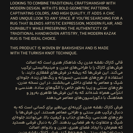
LOOKING TO COMBINE
TRADITIONAL CRAFTSMANSHIP
WITH
MODERN DESIGN
. WITH ITS BOLD GEOMETRIC PATTERNS,
CAPTIVATING COLORS, AND HIGH QUALITY, IT ADDS A CHIC
AND UNIQUE LOOK TO ANY SPACE. IF YOU’RE SEARCHING FOR A
RUG THAT BLENDS
ARTISTIC EXPRESSION, MODERN FLAIR, AND
DURABILITY
WHILE PRESERVING THE
AUTHENTICITY OF
TRADITIONAL HANDWOVEN ARTISTRY
, THE
MODERN KAZAK
RUG
IS THE IDEAL CHOICE.
THIS PRODUCT IS WOVEN BY
BAKHSHESH
AND IS MADE
WITH THE
TURKISH KNOT
TECHNIQUE.
قالی کازاک
نقشه مدرن
یک شاهکار هنری است که اصالت
فرش‌های کازاک را با طراحی‌های مدرن و مینیمالیستی ترکیب
می‌کند. این فرش‌ها که ریشه در فرش‌های قفقازی دارند، با
استفاده از طرح‌های هندسی جسورانه و رنگ‌های زنده، جلوه‌ای
شیک و معاصر به فضای داخلی می‌بخشند. در این نسخه مدرن،
طرح‌های سنتی و زیبا به‌طور خاص با الگوهای ساده، هندسی و
انتزاعی همراه شده‌اند که به این فرش‌ها ظاهری به‌روز و
هماهنگ با دکوراسیون‌های معاصر می‌دهند
فرش کازاک نقشه مدرن گزینه‌ای بی‌نظیر برای کسانی است که به
دنبال ترکیب هنر سنتی و طراحی معاصر هستند. این فرش‌ها با
طرح‌های هندسی، رنگ‌های جذاب و کیفیت بالا، می‌توانند جلوه‌ای
شیک و متفاوت به هر فضایی بدهند. اگر به دنبال فرشی هستید
که همزمان با ایجاد فضای هنری، مدرن و بادوام، اصالت
دستبافت‌های سنتی را هم حفظ کند، فرش کازاک نقشه مدرن