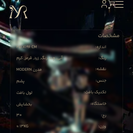
مشخصات
251X
196 CM
:اندازه
:رنگ
آبی, چند رنگ, زرد, قرمز, کرم
:نقشه
MODERN مدرن
:جنس
پشم
:تکنیک بافت
لول بافت
:خاستگاه
بخشایش
30
:رج
≈ 13KG
:وزن