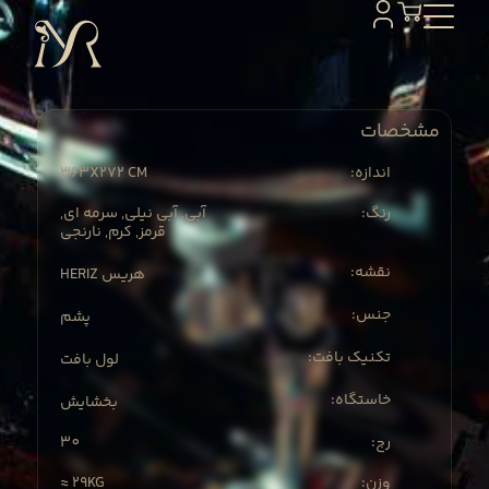
مشخصات
363X
272 CM
:اندازه
:رنگ
آبی, آبی نیلی, سرمه ای,
قرمز, کرم, نارنجی
:نقشه
HERIZ هریس
:جنس
پشم
:تکنیک بافت
لول بافت
:خاستگاه
بخشایش
30
:رج
≈ 29KG
:وزن