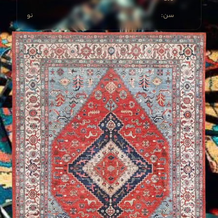
:سن
نو