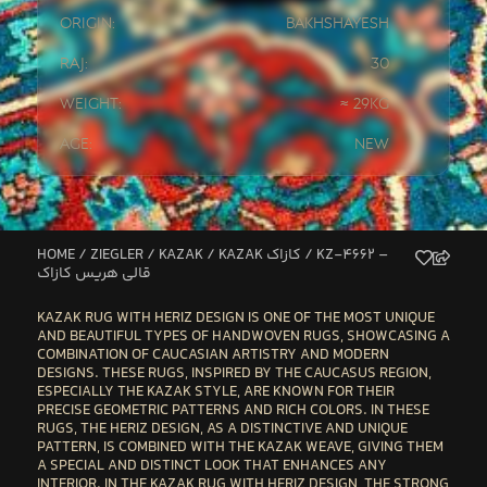
Origin:
Bakhshayesh
Raj:
30
Weight:
≈ 29kg
Age:
New
HOME
/
ZIEGLER / KAZAK
/
KAZAK کازاک
/ KZ-4662 –
قالی هریس کازاک
KAZAK RUG WITH HERIZ DESIGN
IS ONE OF THE MOST UNIQUE
AND BEAUTIFUL TYPES OF HANDWOVEN RUGS, SHOWCASING A
COMBINATION OF
CAUCASIAN ARTISTRY
AND
MODERN
DESIGNS
. THESE RUGS, INSPIRED BY THE
CAUCASUS REGION
,
ESPECIALLY THE
KAZAK STYLE
, ARE KNOWN FOR THEIR
PRECISE GEOMETRIC PATTERNS
AND
RICH COLORS
. IN THESE
RUGS, THE
HERIZ
DESIGN
, AS A DISTINCTIVE AND UNIQUE
PATTERN, IS COMBINED WITH THE
KAZAK WEAVE
, GIVING THEM
A SPECIAL AND DISTINCT LOOK THAT ENHANCES ANY
INTERIOR. IN THE
KAZAK RUG WITH HERIZ DESIGN
, THE
STRONG