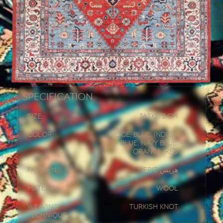
Specification
Size:
363x
272 CM
Color:
Beige, Blue, Indigo
Blue, Navy Blue,
Orange, Red
Pattern:
Heriz هریس
Material:
Wool
Weaving
Turkish knot
Technique: