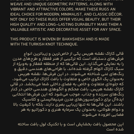
WEAVE
AND
UNIQUE GEOMETRIC PATTERNS
, ALONG WITH
VIBRANT AND ATTRACTIVE COLORS
, MAKE THESE RUGS AN
IDEAL CHOICE FOR
MODERN, MINIMALIST
, AND
CLASSIC DÉCOR
.
NOT ONLY DO THESE RUGS OFFER VISUAL BEAUTY, BUT THEIR
HIGH QUALITY AND LONG-LASTING DURABILITY
MAKE THEM A
VALUABLE ARTISTIC AND DECORATIVE ASSET FOR ANY SPACE.
THIS PRODUCT IS WOVEN BY
BAKHSHESH
AND IS MADE
WITH THE
TURKISH KNOT
TECHNIQUE.
قالی کازاک نقشه هریس
یکی از خاص‌ترین و زیباترین انواع
فرش‌های دستباف است که ترکیبی از
هنر قفقاز
و
طرح‌های مدرن
را به نمایش می‌گذارد. این قالی‌ها که از
منطقه قفقاز
و به‌ویژه از
سبک کازاک
الهام گرفته شده‌اند، با طراحی‌های هندسی
دقیق و
رنگ‌های غنی
شناخته می‌شوند. در این فرش‌ها،
نقشه هریس
به‌عنوان یک الگوی خاص و متفاوت با بافت کازاک ترکیب می‌شود،
که جلوه‌ای متفاوت و خاص به فضای داخلی شما می‌بخشد. در
قالی
کازاک نقشه هریس
، بافت محکم و
الگوهای هندسی خاص
در کنار
رنگ‌های سرزنده و جذاب
، موجب می‌شود که این فرش‌ها انتخابی
ایده‌آل برای دکوراسیون‌های
مدرن مینیمالیستی و کلاسیک
باشند. این قالی‌ها نه تنها زیبایی بصری دارند، بلکه با کیفیت بالا
و دوام طولانی، به‌عنوان یک سرمایه هنری و دکوراتیو به هر
فضایی افزوده می‌شوند
این محصول بافت
بخشایش
است و با
تکنیک لول بافت
ساخته
شده است