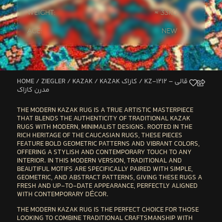
Weight:
≈ 33kg
Age:
New
HOME
/
ZIEGLER / KAZAK
/
KAZAK کازاک
/ KZ-1212 – قالی
مدرن کازاک
THE
MODERN KAZAK RUG
IS A TRUE ARTISTIC MASTERPIECE
THAT BLENDS THE AUTHENTICITY OF TRADITIONAL KAZAK
RUGS WITH MODERN, MINIMALIST DESIGNS. ROOTED IN THE
RICH HERITAGE OF THE
CAUCASIAN RUGS
, THESE PIECES
FEATURE BOLD GEOMETRIC PATTERNS AND VIBRANT COLORS,
OFFERING A STYLISH AND CONTEMPORARY TOUCH TO ANY
INTERIOR. IN THIS MODERN VERSION, TRADITIONAL AND
BEAUTIFUL MOTIFS ARE SPECIFICALLY PAIRED WITH
SIMPLE,
GEOMETRIC, AND ABSTRACT PATTERNS
, GIVING THESE RUGS A
FRESH AND UP-TO-DATE APPEARANCE, PERFECTLY ALIGNED
WITH CONTEMPORARY DÉCOR.
THE
MODERN KAZAK RUG
IS THE PERFECT CHOICE FOR THOSE
LOOKING TO COMBINE
TRADITIONAL CRAFTSMANSHIP
WITH