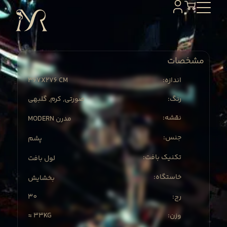
مشخصات
367X
276 CM
:اندازه
:رنگ
صورتی, کرم, گلبهی
:نقشه
MODERN مدرن
:جنس
پشم
:تکنیک بافت
لول بافت
:خاستگاه
بخشایش
30
:رج
≈ 33KG
:وزن