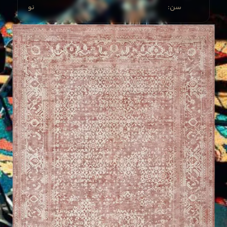
:سن
نو