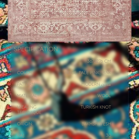
Specification
Size:
367x
276 CM
Color:
Beige, Pale Pink, Pink
Pattern:
Modern مدرن
Material:
Wool
Weaving
Turkish knot
Technique:
Origin:
Bakhshayesh
Raj:
30