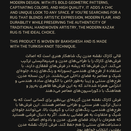
MODERN DESIGN
. WITH ITS BOLD GEOMETRIC PATTERNS,
CAPTIVATING COLORS, AND HIGH QUALITY, IT ADDS A CHIC
AND UNIQUE LOOK TO ANY SPACE. IF YOU’RE SEARCHING FOR A
RUG THAT BLENDS
ARTISTIC EXPRESSION, MODERN FLAIR, AND
DURABILITY
WHILE PRESERVING THE
AUTHENTICITY OF
TRADITIONAL HANDWOVEN ARTISTRY
, THE
MODERN KAZAK
RUG
IS THE IDEAL CHOICE.
THIS PRODUCT IS WOVEN BY
BAKHSHESH
AND IS MADE
WITH THE
TURKISH KNOT
TECHNIQUE.
قالی کازاک
نقشه مدرن
یک شاهکار هنری است که اصالت
فرش‌های کازاک را با طراحی‌های مدرن و مینیمالیستی ترکیب
می‌کند. این فرش‌ها که ریشه در فرش‌های قفقازی دارند، با
استفاده از طرح‌های هندسی جسورانه و رنگ‌های زنده، جلوه‌ای
شیک و معاصر به فضای داخلی می‌بخشند. در این نسخه مدرن،
طرح‌های سنتی و زیبا به‌طور خاص با الگوهای ساده، هندسی و
انتزاعی همراه شده‌اند که به این فرش‌ها ظاهری به‌روز و
هماهنگ با دکوراسیون‌های معاصر می‌دهند
فرش کازاک نقشه مدرن گزینه‌ای بی‌نظیر برای کسانی است که به
دنبال ترکیب هنر سنتی و طراحی معاصر هستند. این فرش‌ها با
طرح‌های هندسی، رنگ‌های جذاب و کیفیت بالا، می‌توانند جلوه‌ای
شیک و متفاوت به هر فضایی بدهند. اگر به دنبال فرشی هستید
که همزمان با ایجاد فضای هنری، مدرن و بادوام، اصالت
دستبافت‌های سنتی را هم حفظ کند، فرش کازاک نقشه مدرن
بهترین انتخاب خواهد بود