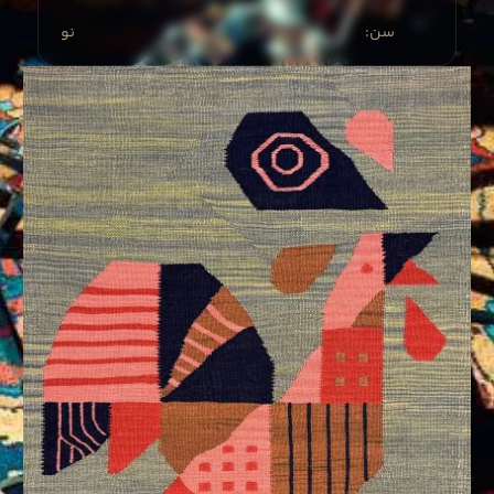
:سن
نو