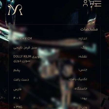
مشخصات
155X
107 CM
:اندازه
:رنگ
سبز, قرمز, نارنجی
:نقشه
DOLLY KILIM تصویری
سوزن دوزی
:جنس
پشم
:تکنیک بافت
دست بافت
:خاستگاه
فارس
4 - 6
:پود
≈ 3KG
:وزن