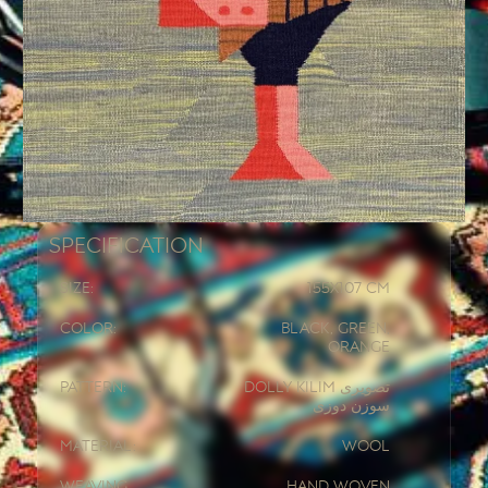
Specification
Size:
155x
107 CM
Color:
Black, Green,
Orange
Pattern:
Dolly Kilim تصویری
سوزن دوزی
Material:
Wool
Weaving
Hand woven