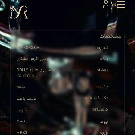
مشخصات
184X
135 CM
:اندازه
:رنگ
توسی, قرمز, مشکی
:نقشه
DOLLY KILIM تصویری
سوزن دوزی
:جنس
پشم
:تکنیک بافت
دست بافت
:خاستگاه
فارس
4 - 6
:پود
≈ 4KG
:وزن