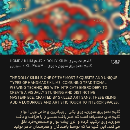
Weft:
4 - 6
Weight:
≈ 4kg
Age:
New
HOME
/
KILIM گلیم
/
DOLLY KILIM گلیم تصویری
/ KL-4583 – گلیم تصویری سوزن دوزی
سوزنی
THE
DOLLY KILIM
IS ONE OF THE MOST EXQUISITE AND UNIQUE
TYPES OF HANDMADE KILIMS, COMBINING
TRADITIONAL
WEAVING TECHNIQUES WITH INTRICATE EMBROIDERY
TO
CREATE A VISUALLY STUNNING AND DISTINCTIVE
MASTERPIECE. CRAFTED BY
SKILLED ARTISANS
, THESE KILIMS
ADD A
LUXURIOUS AND ARTISTIC
TOUCH TO INTERIOR SPACES.
گلیم تصویری سوزن‌دوزی یکی از زیباترین و خاص‌ترین انواع
گلیم‌های دستباف است که هنر بافت سنتی را با ظرافت و دقت
سوزن‌دوزی ترکیب کرده و اثری چشم‌نواز و منحصربه‌فرد خلق
می‌کند. این گلیم‌ها که توسط بافندگان و هنرمندان ماهر تولید