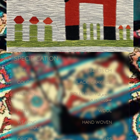
Specification
Size:
184x
135 CM
Color:
Black, Gray, Red
Pattern:
Dolly Kilim تصویری
سوزن دوزی
Material:
Wool
Weaving
Hand woven
Technique:
Origin:
Fars