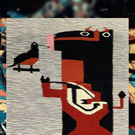
:سن
نو