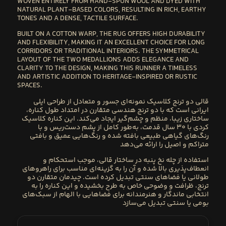
WOVEN ENTIRELY FROM
HAND-SPUN WOOL
AND DYED WITH
NATURAL PLANT-BASED COLORS
, RESULTING IN RICH, EARTHY
TONES AND A DENSE, TACTILE SURFACE.
BUILT ON A
COTTON WARP
, THE RUG OFFERS HIGH DURABILITY
AND FLEXIBILITY, MAKING IT AN EXCELLENT CHOICE FOR LONG
CORRIDORS OR TRADITIONAL INTERIORS. THE SYMMETRICAL
LAYOUT OF THE TWO MEDALLIONS ADDS ELEGANCE AND
CLARITY TO THE DESIGN, MAKING THIS RUNNER A TIMELESS
AND ARTISTIC ADDITION TO HERITAGE-INSPIRED OR RUSTIC
SPACES.
قالی دو ترنج کلاسیک
نمونه‌ای جسور و متعادل از طراحی ایلی
ایرانی است که با
دو ترنج هندسی متقارن
در امتداد طول کناره،
ساختاری زیبا، منظم و چشم‌گیر ایجاد می‌کند. این
کناره کلاسیک
کردی با ۳۰ سال قدمت
، به‌طور کامل از
پشم دست‌ریس
و با
رنگ‌های گیاهی طبیعی
بافته شده و رنگ‌هایی عمیق و بافتی
متراکم و اصیل را ارائه می‌دهد
استفاده از
چله نخ پنبه
در ساختار قالی، موجب استحکام و
انعطاف‌پذیری بالا شده و آن را به گزینه‌ای مناسب برای راهروهای
طولانی یا فضاهای سنتی تبدیل کرده است. چیدمان متقارن دو
ترنج، ظرافت و وضوحی خاص به طرح بخشیده و این کناره را به
انتخابی ماندگار و هنرمندانه برای فضاهایی با الهام از سبک‌های
بومی یا سنتی تبدیل می‌سازد