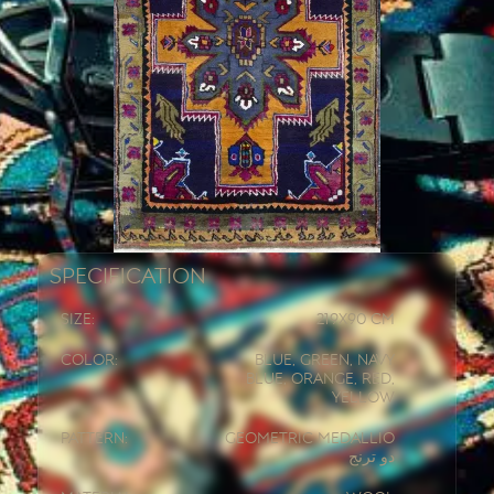
Specification
Size:
219x
90 CM
Color:
Blue, Green, Navy
Blue, Orange, Red,
Yellow
Pattern:
Geometric Medallio
دو ترنج