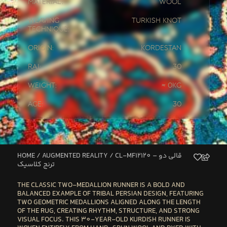
Material:
Wool
Weaving
Turkish knot
Technique:
Origin:
Kordestan
Raj:
30
Weight:
≈ 0kg
Age:
30
HOME
/
AUGMENTED REALITY
/ CL-MF12120 – قالی دو
ترنج کلاسیک
THE
CLASSIC TWO-MEDALLION RUNNER
IS A BOLD AND
BALANCED EXAMPLE OF TRIBAL PERSIAN DESIGN, FEATURING
TWO GEOMETRIC MEDALLIONS
ALIGNED ALONG THE LENGTH
OF THE RUG, CREATING RHYTHM, STRUCTURE, AND STRONG
VISUAL FOCUS. THIS
30-YEAR-OLD KURDISH RUNNER
IS