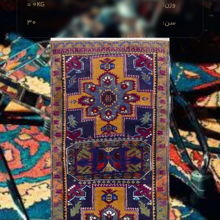
≈ 0KG
:وزن
30
:سن