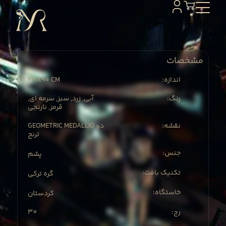
مشخصات
219X
90 CM
:اندازه
:رنگ
آبی, زرد, سبز, سرمه ای,
قرمز, نارنجی
:نقشه
GEOMETRIC MEDALLIO دو
ترنج
:جنس
پشم
:تکنیک بافت
گره ترکی
:خاستگاه
کردستان
30
:رج