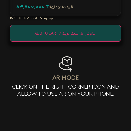
83,800,000
T
:قیمت(تومان)
IN STOCK
ADD TO CART
ar mode
click on the right corner icon and
allow to use ar on your phone.