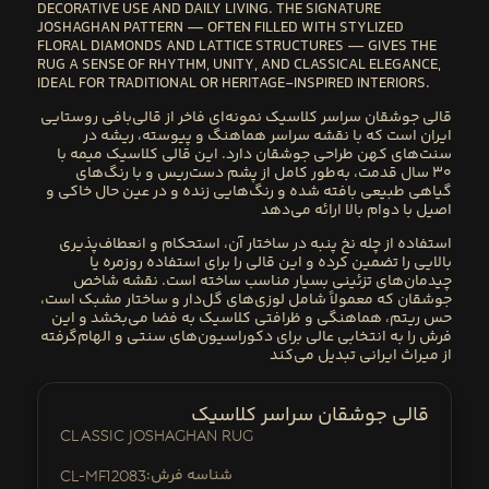
DECORATIVE USE AND DAILY LIVING. THE SIGNATURE
JOSHAGHAN PATTERN — OFTEN FILLED WITH STYLIZED
FLORAL DIAMONDS AND LATTICE STRUCTURES — GIVES THE
RUG A SENSE OF RHYTHM, UNITY, AND CLASSICAL ELEGANCE,
IDEAL FOR TRADITIONAL OR HERITAGE-INSPIRED INTERIORS.
قالی جوشقان سراسر کلاسیک
نمونه‌ای فاخر از قالی‌بافی روستایی
ایران است که با
نقشه سراسر هماهنگ و پیوسته
، ریشه در
سنت‌های کهن طراحی جوشقان دارد. این
قالی کلاسیک میمه با
۳۰ سال قدمت
، به‌طور کامل از
پشم دست‌ریس
و با
رنگ‌های
گیاهی طبیعی
بافته شده و رنگ‌هایی زنده و در عین حال خاکی و
اصیل با دوام بالا ارائه می‌دهد
استفاده از
چله نخ پنبه
در ساختار آن، استحکام و انعطاف‌پذیری
بالایی را تضمین کرده و این قالی را برای استفاده روزمره یا
چیدمان‌های تزئینی بسیار مناسب ساخته است. نقشه شاخص
جوشقان که معمولاً شامل لوزی‌های گل‌دار و ساختار مشبک است،
حس ریتم، هماهنگی و ظرافتی کلاسیک به فضا می‌بخشد و این
فرش را به انتخابی عالی برای دکوراسیون‌های سنتی و الهام‌گرفته
از میراث ایرانی تبدیل می‌کند
قالی جوشقان سراسر کلاسیک
Classic Joshaghan Rug
:شناسه فرش
CL-mf12083