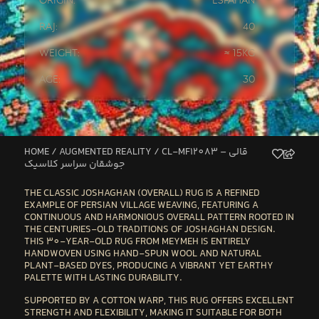
Origin:
Esfahan
Raj:
40
Weight:
≈ 15kg
Age:
30
HOME
/
AUGMENTED REALITY
/ CL-MF12083 – قالی
جوشقان سراسر کلاسیک
THE
CLASSIC JOSHAGHAN (OVERALL) RUG
IS A REFINED
EXAMPLE OF PERSIAN VILLAGE WEAVING, FEATURING A
CONTINUOUS AND HARMONIOUS
OVERALL PATTERN
ROOTED IN
THE CENTURIES-OLD TRADITIONS OF JOSHAGHAN DESIGN.
THIS
30-YEAR-OLD RUG FROM MEYMEH
IS ENTIRELY
HANDWOVEN USING
HAND-SPUN WOOL
AND
NATURAL
PLANT-BASED DYES
, PRODUCING A VIBRANT YET EARTHY
PALETTE WITH LASTING DURABILITY.
SUPPORTED BY A
COTTON WARP
, THIS RUG OFFERS EXCELLENT
STRENGTH AND FLEXIBILITY, MAKING IT SUITABLE FOR BOTH