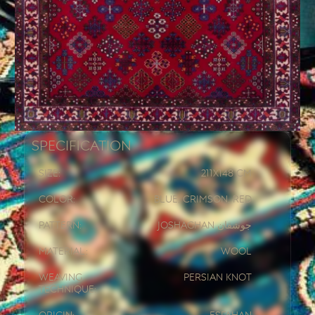
Specification
Size:
211x
148 CM
Color:
Blue, Crimson, Red
Pattern:
Joshaghan جوشقان
Material:
Wool
Weaving
Persian knot
Technique: