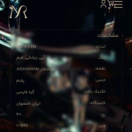
مشخصات
211X
148 CM
:اندازه
:رنگ
آبی, زرشکی, قرمز
:نقشه
JOSHAGHAN جوشقان
:جنس
پشم
:تکنیک بافت
گره فارسی
:خاستگاه
ایران
اصفهان
,
40
:رج
≈ 15KG
:وزن