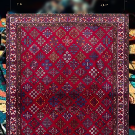
30
:سن