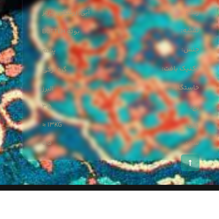
:رنگ
آبی, زرشکی, قرمز
:نقشه
BOTTEH بوته
:جنس
پشم
:تکنیک بافت
گره ترکی
:خاستگاه
البرز
35
:رج
≈ 13KG
:وزن
55
:سن