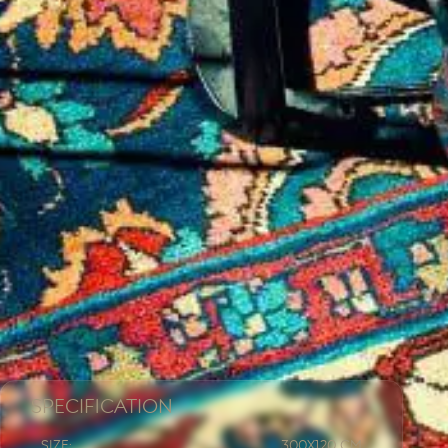
Specification
Size:
300x
120 CM