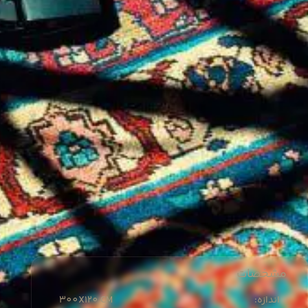
مشخصات
300X
120 CM
:اندازه