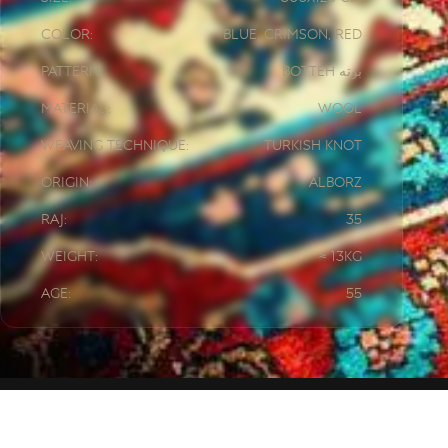
Color:
Blue, Crimson, Red
Pattern:
Botteh بوته
Material:
Wool
Weaving Technique:
Turkish knot
Origin:
Alborz
Raj:
35
Weight:
≈ 13kg
Age:
55
HOME
/
AUGMENTED REALITY
/ CL-FR100146 – ی بوته مادر و بچه کلاسیک