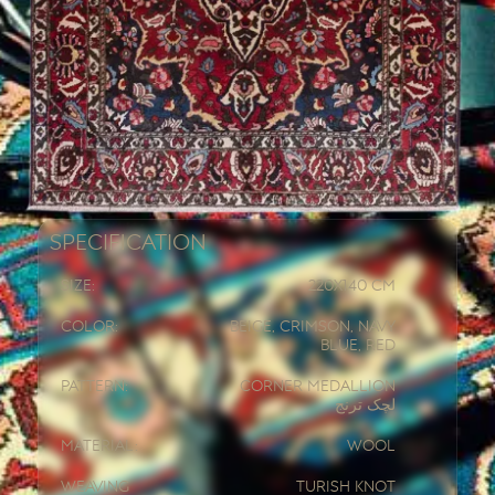
Specification
Size:
220x
140 CM
Color:
Beige, Crimson, Navy
Blue, Red
Pattern:
Corner Medallion
لچک ترنج
Material:
Wool
Weaving
Turish knot