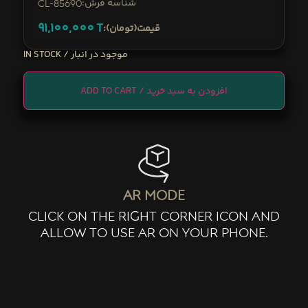
:شناسه فرش
CL-85690
91,100,000
T
:قیمت(تومان)
IN STOCK
ADD TO CART
ar mode
click on the right corner icon and
allow to use ar on your phone.