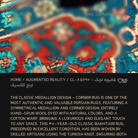
Technique:
Origin:
Iran
,
Saman
Raj:
40
Weight:
≈ 8kg
Age:
40
HOME
/
AUGMENTED REALITY
/ CL-85690 – قالیچه لچک
ترنج کلاسیک
THE
CLASSIC MEDALLION DESIGN – CORNER RUG
IS ONE OF THE
MOST AUTHENTIC AND VALUABLE PERSIAN RUGS, FEATURING A
SYMMETRICAL MEDALLION AND CORNER DESIGN, ENTIRELY
HAND-SPUN WOOL DYED WITH NATURAL COLORS, AND A
COTTON WARP
, BRINGING A LUXURIOUS AND ELEGANT TOUCH
TO ANY SPACE. THIS
40-YEAR-OLD CLASSIC BAKHTIARI RUG,
PRESERVED IN EXCELLENT CONDITION
, HAS BEEN WOVEN BY
SKILLED ARTISANS USING THE TURKISH KNOT
, ENSURING BOTH