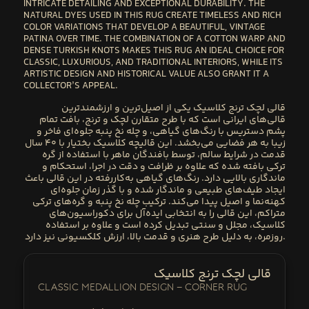
INTRICATE DETAILING AND EXCEPTIONAL DURABILITY. THE
NATURAL DYES
USED IN THIS RUG CREATE
TIMELESS AND RICH
COLOR VARIATIONS
THAT DEVELOP A BEAUTIFUL, VINTAGE
PATINA OVER TIME. THE COMBINATION OF
A COTTON WARP AND
DENSE TURKISH KNOTS
MAKES THIS RUG AN IDEAL CHOICE FOR
CLASSIC, LUXURIOUS, AND TRADITIONAL INTERIORS
, WHILE ITS
ARTISTIC DESIGN AND HISTORICAL VALUE
ALSO GRANT IT A
COLLECTOR’S APPEAL
.
قالی لچک ترنج کلاسیک
یکی از اصیل‌ترین و ارزشمندترین
قالی‌های ایرانی است که با
طرح متقارن لچک و ترنج، بافت تمام
پشم دستریس با رنگ‌های گیاهی، و چله نخ پنبه
جلوه‌ای فاخر و
زیبا به هر فضایی می‌بخشد. این
قالیچه کلاسیک بختیار با ۴۰ سال
قدمت در شرایط سالم
، توسط
بافندگان ماهر با استفاده از گره
ترکی
بافته شده که علاوه بر ظرافت و دقت در اجرا، استحکام و
ماندگاری بالایی دارد. رنگ‌های گیاهی به‌کاررفته در این قالی باعث
ایجاد طیف‌های طبیعی و ماندگار شده و با گذر زمان جلوه‌ای
کهنه‌نما و اصیل پیدا می‌کند. ترکیب
چله نخ پنبه و گره‌های ترکی
متراکم
، این قالی را به انتخابی ایده‌آل برای
دکوراسیون‌های
کلاسیک، مجلل و سنتی
تبدیل کرده است و علاوه بر استفاده
طرح هنری و قدمت بالا، ارزش کلکسیونی نیز دارد
روزمره، به دلیل
.
قالی لچک ترنج کلاسیک
Classic Medallion Design – Corner Rug