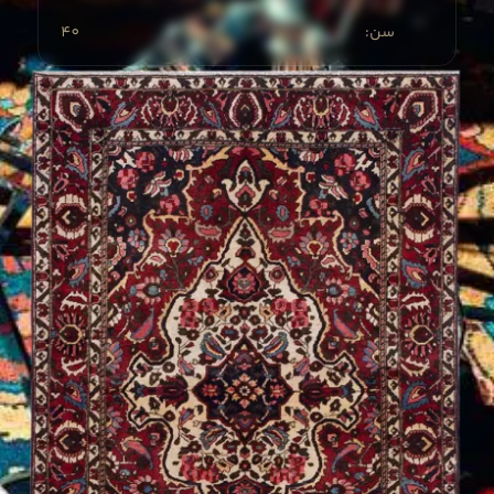
40
:سن