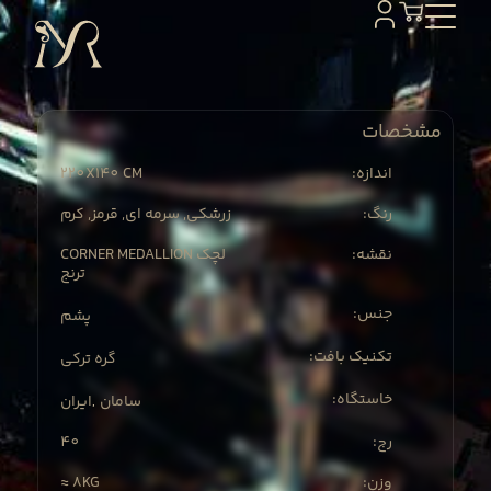
مشخصات
220X
140 CM
:اندازه
:رنگ
زرشکی, سرمه ای, قرمز, کرم
:نقشه
CORNER MEDALLION لچک
ترنج
:جنس
پشم
:تکنیک بافت
گره ترکی
:خاستگاه
سامان
ایران
,
40
:رج
≈ 8KG
:وزن