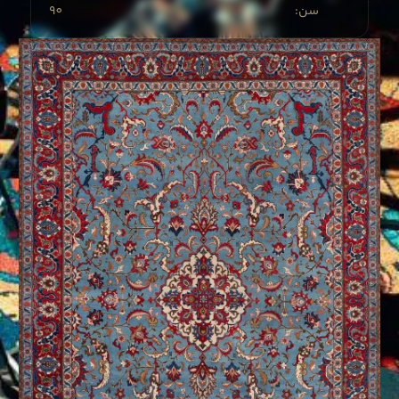
90
:سن