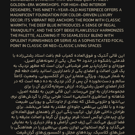
CURVILINEAR SYMMETRY THAT DEFINED QOM’S FINEST
GOLDEN-ERA WORKSHOPS. FOR HIGH-END INTERIOR
DESIGNERS, THIS NINETY-YEAR-OLD MASTERPIECE OFFERS A
MAGNIFICENT FOUNDATION FOR COLOR-DRIVEN LUXURY
DECOR; ITS VIBRANT RED ANCHORS THE ROOM WITH CLASSIC
WARMTH, THE DEEP BLUE INTRODUCES A SENSE OF REGAL
TRANQUILITY, AND THE SOFT BEIGE FLAWLESSLY HARMONIZES
THE PALETTE, ALLOWING IT TO SEAMLESSLY BLEND WITH
OPULENT FURNISHINGS OR SERVE AS A SOPHISTICATED FOCAL
POINT IN CLASSIC OR NEO-CLASSIC LIVING SPACES
این قالی آنتیک و فوق‌العاده کمیاب قم بافت استاد رشتی‌زاده
با
قدمتی باشکوه در حدود ۹۰ سال، یکی از نمونه‌های اصیل،
موزه‌ای و تکرارناپذیر هنر فرشبافی ایران است که مظهر نزدیک به
یک قرن اصالت و امضای یکی از نامدارترین اساتید بافت خطه قم
به شمار می‌رود. ویژگی متمایز این اثر کلکسیونی، وضعیت کاملاً
سالم و دست‌نخورده آن پس از گذر نزدیک به ده دهه است که در
کنار امضای اصیل رشتی‌زاده، ارزش سرمایه‌گذاری آن را برای
مجموعه‌داران به اوج می‌رساند. این قالی مزین به نقشه اصیل،
شاهانه و اساطیری «اسلیمی» است؛ طرحی پرکار با گردش‌های نرم،
بی‌انتها و حلزونی‌شکل که نمادی از جاودانگی و پویایی طبیعت
بوده و با تقارنی بی‌نقص، جلوه‌ای مقتدر به فضا می‌بخشد. برای
طراحان داخلی طراز اول، ترکیب رنگی این اثر راهنمای فوق‌العاده‌ای
برای چیدمان لوکس است؛ قرمز پرفروغ آن گرما و اصالت عتیقه را به
فضا تزریق می‌کند، آبی ژرف حس آرامش و وقار درباری را به نمایش
می‌گذارد و کرم استخوانی توازن بصری بی‌نظیری را در هماهنگی با
مبل‌های کلاسیک، پرده‌های مجلل و اکسسوری‌های گران‌قیمت