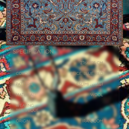
Specification
Size:
276x
395 CM
Color:
Beige, Blue, Red
Pattern:
Eslimi اسلیمی
Material:
Wool
Weaving
Technique:
Origin:
Iran
,
Qom