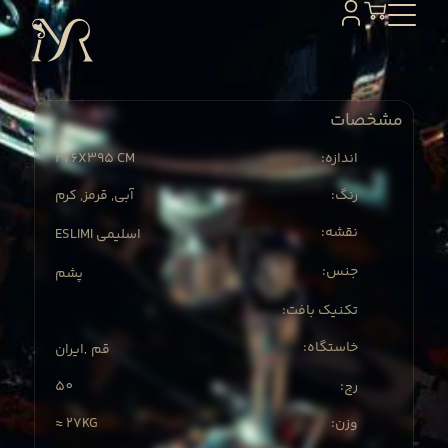
مشخصات
276X
395 CM
:اندازه
:رنگ
آبی, قرمز, کرم
:نقشه
ESLIMI اسلیمی
:جنس
پشم
:تکنیک بافت
:خاستگاه
قم
ایران
,
50
:رج
≈ 27KG
:وزن