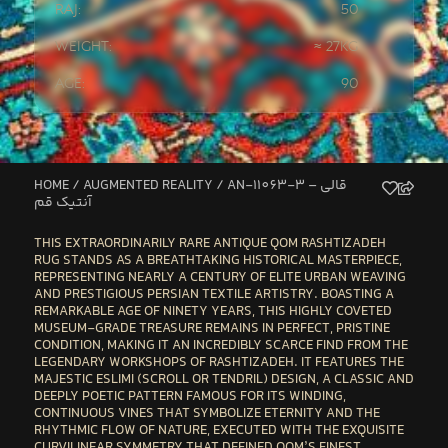
Raj:
50
Weight:
≈ 27kg
Age:
90
HOME
/
AUGMENTED REALITY
/ AN-11063-3 – قالی
آنتیک قم
THIS EXTRAORDINARILY RARE ANTIQUE QOM RASHTIZADEH
RUG
STANDS AS A BREATHTAKING HISTORICAL MASTERPIECE,
REPRESENTING NEARLY A CENTURY OF ELITE URBAN WEAVING
AND PRESTIGIOUS PERSIAN TEXTILE ARTISTRY. BOASTING A
REMARKABLE AGE OF NINETY YEARS, THIS HIGHLY COVETED
MUSEUM-GRADE TREASURE REMAINS IN PERFECT, PRISTINE
CONDITION, MAKING IT AN INCREDIBLY SCARCE FIND FROM THE
LEGENDARY WORKSHOPS OF RASHTIZADEH. IT FEATURES THE
MAJESTIC ESLIMI (SCROLL OR TENDRIL) DESIGN, A CLASSIC AND
DEEPLY POETIC PATTERN FAMOUS FOR ITS WINDING,
CONTINUOUS VINES THAT SYMBOLIZE ETERNITY AND THE
RHYTHMIC FLOW OF NATURE, EXECUTED WITH THE EXQUISITE