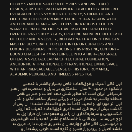
DEEPLY SYMBOLIC SAR O KAJ (CYPRESS AND PINE TREE)
DESIGN, A HISTORIC PATTERN WHERE BEAUTIFULLY RENDERED
EVERGREEN TREES SYMBOLIZE ETERNITY, STRENGTH, AND
LIFE. CRAFTED FROM PREMIUM, ENTIRELY HAND-SPUN WOOL
AND ORGANIC PLANT-BASED DYES ON A ROBUST COTTON
WARP, THE NATURAL FIBERS HAVE MATURED GRACEFULLY
OVER THE PAST SIXTY YEARS, CREATING AN INCREDIBLE DEPTH
OF COLOR AND A VELVETY, RICH PATINA THAT ONLY TIME CAN
MASTERFULLY CRAFT. FOR ELITE INTERIOR CURATORS AND
LUXURY DESIGNERS, INTRODUCING THIS PRISTINE, CENTURY-
BOUND CHALESHTAR MASTERPIECE INTO A HIGH-END SPACE
OFFERS A SPECTACULAR ARCHITECTURAL FOUNDATION,
ANCHORING A TRADITIONAL OR TRANSITIONAL LIVING SPACE
WITH AN IRREPLACEABLE SENSE OF HISTORIC ROMANCE,
ACADEMIC PEDIGREE, AND TIMELESS PRESTIGE
این قالی آنتیک و فوق‌العاده خاص بختیار چالشتر
با قدمتی
باشکوه در حدود ۶۰ سال، شاهکاری بی‌بدیل و منحصربه‌فرد از هنر
فرشبافی ایران است که مظهر شش دهه اصالت و هنر بی‌نقص
منطقه چالشتر به شمار می‌رود. ویژگی بسیار شگفت‌انگیز و نادر
این اثر موزه‌ای، وضعیت کاملاً سالم و «استفاده‌نشده» آن پس از
گذشت بیش از نیم قرن است؛ امری فوق‌العاده کمیاب که ارزش
کلکسیونی و سرمایه‌گذاری آن را برای مجموعه‌داران طراز اول به
اوج می‌رساند. این قالی با خاستگاه چالشتر، که به بافت ظریف‌ترین
و مرغوب‌ترین قالی‌های چهارمحال و بختیاری شهرت دارد، مزین به
نقشه اصیل و پررمزوراز «سرو و کاج» است؛ طرحی ریشه‌دار و