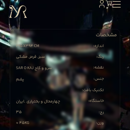
مشخصات
295X
394 CM
:اندازه
:رنگ
سبز, قرمز, مشکی
:نقشه
SAR O KAJ سرو و کاج
:جنس
پشم
:تکنیک بافت
:خاستگاه
چهارمحال و بختیاری
ایران
,
35
:رج
≈ 45KG
:وزن