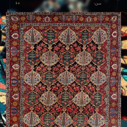
60
:سن