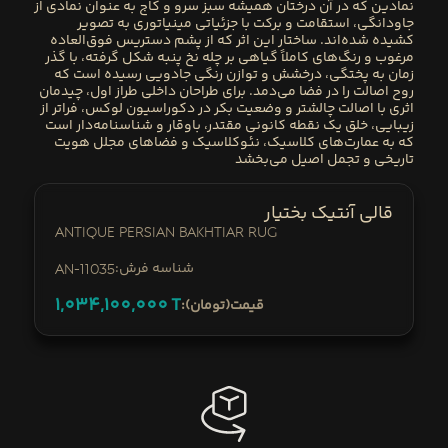
نمادین که در آن درختان همیشه سبز سرو و کاج به عنوان نمادی از
جاودانگی، استقامت و برکت با جزئیاتی مینیاتوری به تصویر
کشیده شده‌اند. ساختار این اثر که از پشم دستریس فوق‌العاده
مرغوب و رنگ‌های کاملاً گیاهی بر چله نخ پنبه شکل گرفته، با گذر
زمان به پختگی، درخشش و توازن رنگی جادویی رسیده است که
روح اصالت را در فضا می‌دمد. برای طراحان داخلی طراز اول، چیدمان
اثری با اصالت چالشتر و وضعیت بکر در دکوراسیون لوکس، فراتر از
زیبایی، خلق یک نقطه کانونی مقتدر، باوقار و شناسنامه‌دار است
که به عمارت‌های کلاسیک، نئوکلاسیک و فضاهای مجلل هویت
تاریخی و تجمل اصیل می‌بخشد
قالی آنتیک بختیار
Antique Persian Bakhtiar Rug
:شناسه فرش
AN-11035
1,034,100,000
T
:قیمت(تومان)