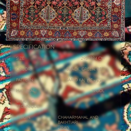
Specification
Size:
295x
394 CM
Color:
Black, Green, Red
Pattern:
Sar o Kaj سرو و کاج
Material:
Wool
Weaving
Technique:
Origin:
Chaharmahal and
Bakhtiari
,
Iran