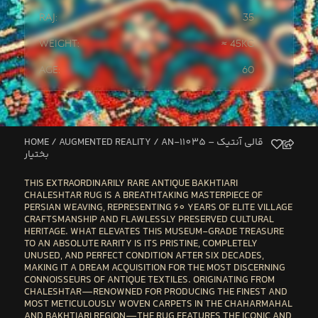
Raj:
35
Weight:
≈ 45kg
Age:
60
HOME
/
AUGMENTED REALITY
/ AN-11035 – قالی آنتیک
بختیار
THIS EXTRAORDINARILY RARE ANTIQUE BAKHTIARI
CHALESHTAR RUG
IS A BREATHTAKING MASTERPIECE OF
PERSIAN WEAVING, REPRESENTING 60 YEARS OF ELITE VILLAGE
CRAFTSMANSHIP AND FLAWLESSLY PRESERVED CULTURAL
HERITAGE. WHAT ELEVATES THIS MUSEUM-GRADE TREASURE
TO AN ABSOLUTE RARITY IS ITS PRISTINE, COMPLETELY
UNUSED, AND PERFECT CONDITION AFTER SIX DECADES,
MAKING IT A DREAM ACQUISITION FOR THE MOST DISCERNING
CONNOISSEURS OF ANTIQUE TEXTILES. ORIGINATING FROM
CHALESHTAR—RENOWNED FOR PRODUCING THE FINEST AND
MOST METICULOUSLY WOVEN CARPETS IN THE CHAHARMAHAL
AND BAKHTIARI REGION—THE RUG FEATURES THE ICONIC AND