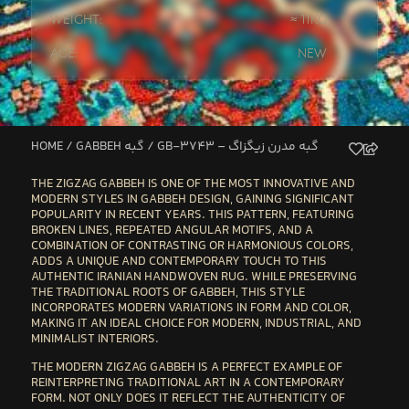
Weight:
≈ 11kg
Age:
New
HOME
/
GABBEH گبه
/ GB-3743 – گبه مدرن زیگزاگ
THE
ZIGZAG GABBEH
IS ONE OF THE MOST INNOVATIVE AND
MODERN STYLES IN GABBEH DESIGN, GAINING SIGNIFICANT
POPULARITY IN RECENT YEARS. THIS PATTERN, FEATURING
BROKEN LINES, REPEATED ANGULAR MOTIFS, AND A
COMBINATION OF CONTRASTING OR HARMONIOUS COLORS
,
ADDS A UNIQUE AND CONTEMPORARY TOUCH TO THIS
AUTHENTIC IRANIAN HANDWOVEN RUG. WHILE PRESERVING
THE TRADITIONAL ROOTS OF GABBEH, THIS STYLE
INCORPORATES
MODERN VARIATIONS IN FORM AND COLOR
,
MAKING IT AN IDEAL CHOICE FOR
MODERN, INDUSTRIAL, AND
MINIMALIST INTERIORS
.
THE
MODERN ZIGZAG GABBEH
IS A PERFECT EXAMPLE OF
REINTERPRETING TRADITIONAL ART IN A CONTEMPORARY
FORM
. NOT ONLY DOES IT REFLECT THE AUTHENTICITY OF