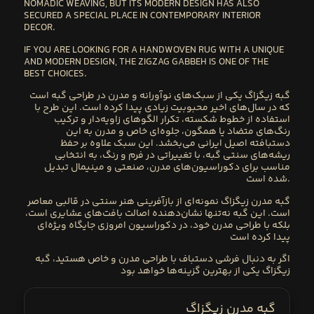
NOMADIC WEAVING, BUT ITS
MODERN DESIGN HAS ALSO
SECURED A SPECIAL PLACE IN CONTEMPORARY INTERIOR
DECOR
.
IF YOU ARE LOOKING FOR A
HANDWOVEN RUG WITH A UNIQUE
AND MODERN DESIGN
, THE ZIGZAG GABBEH IS ONE OF THE
BEST CHOICES.
گبه زیگزاگ یکی از سبک‌های نوآورانه و مدرن در طراحی گبه است
که در سال‌های اخیر محبوبیت زیادی پیدا کرده است. این طرح با
استفاده از خطوط شکسته، تکرار الگوهای زاویه‌دار و ترکیب
رنگ‌های متضاد یا همگون، جلوه‌ای خاص و مدرن به این
دستبافته اصیل ایرانی می‌بخشد. این سبک علاوه بر حفظ
ریشه‌های سنتی گبه، با تغییراتی در فرم و رنگ، به انتخابی
مناسب برای دکوراسیون‌های مدرن، صنعتی و مینیمال تبدیل
شده است.
گبه مدرن زیگزاگ نمونه‌ای از بازآفرینی هنر سنتی در قالبی معاصر
است. این گبه نه‌تنها نشان‌دهنده اصالت بافت‌های عشایری است،
بلکه با طراحی مدرن خود، در دکوراسیون امروزی جایگاه ویژه‌ای
پیدا کرده است
اگر به دنبال فرشی دستباف با طراحی مدرن و خاص هستید، گبه
زیگزاگ یکی از بهترین گزینه‌ها خواهد بود
گبه مدرن زیگزاگ