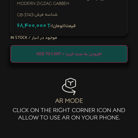
Modern Zigzag Gabbeh
:شناسه فرش
GB-3743
68,400,000
T
:قیمت(تومان)
IN STOCK
ADD TO CART
ar mode
click on the right corner icon and
allow to use ar on your phone.