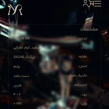
مشخصات
219X
166 CM
:اندازه
:رنگ
سفید, کرم, مشکی
:نقشه
ZIGZAG زیگزاگ
:جنس
پشم
:تکنیک بافت
دست بافت
:خاستگاه
فارس
4 - 6
:پود
≈ 11KG
:وزن