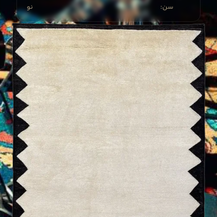
:سن
نو