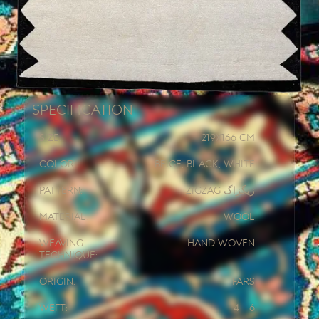
Specification
Size:
219x
166 CM
Color:
Beige, Black, White
Pattern:
Zigzag زیگزاگ
Material:
Wool
Weaving
Hand woven
Technique:
Origin:
Fars
Weft:
4 - 6