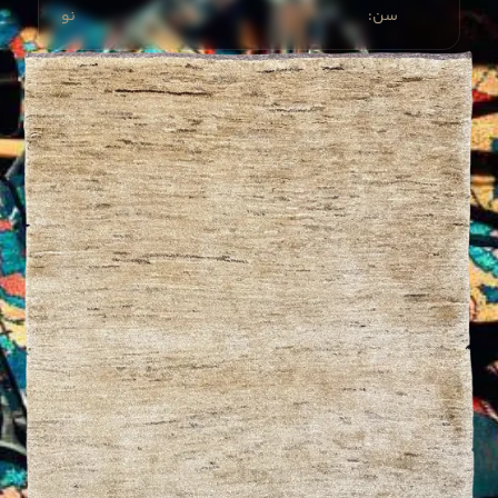
:سن
نو