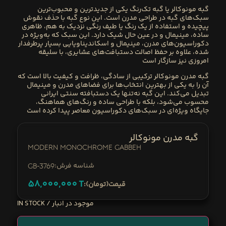
گبه مونوکالر
یا
گبه تک‌رنگ
یکی از جدیدترین و محبوب‌ترین
سبک‌های گبه در طراحی مدرن است. این نوع گبه با حذف نقوش
پیچیده و استفاده از
یک رنگ یا طیف رنگی نزدیک به هم
، ظاهری
ساده، مینیمال و در عین حال شیک دارد. این سبک که به‌ویژه در
دکوراسیون‌های
مدرن، مینیمال و اسکاندیناویایی
بسیار پرطرفدار
شده، علاوه بر حفظ اصالت دستبافت‌های عشایری، با سلیقه
امروزی نیز سازگار است
گبه مدرن مونوکالر
ترکیبی از
سادگی، ظرافت و کیفیت بالا
است که
آن را به یکی از بهترین انتخاب‌ها برای فضاهای مدرن و مینیمال
تبدیل می‌کند. این گبه نه‌تنها یک دستبافته سنتی ایرانی
محسوب می‌شود، بلکه با طراحی ساده و رنگ‌های هماهنگ،
جایگاه ویژه‌ای در سبک‌های دکوراسیون معاصر پیدا کرده است
گبه مدرن مونوکالر
Modern Monochrome Gabbeh
:شناسه فرش
GB-3769
58,000,000
T
:قیمت(تومان)
IN STOCK