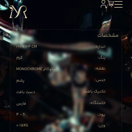
مشخصات
190X
164 CM
:اندازه
:رنگ
کرم
:نقشه
MONOCHROME مونوکالر
:جنس
پشم
:تکنیک بافت
دست بافت
:خاستگاه
فارس
4 - 6
:پود
≈ 15KG
:وزن