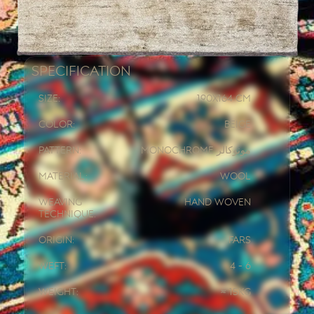
Specification
Size:
190x
164 CM
Color:
Beige
Pattern:
Monochrome مونوکالر
Material:
Wool
Weaving
Hand woven
Technique:
Origin:
Fars
Weft:
4 - 6
Weight:
≈ 15kg