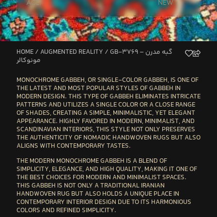
Age:
New
HOME
/
AUGMENTED REALITY
/ GB-3769 – گبه مدرن
مونوکالر
MONOCHROME GABBEH
, OR
SINGLE-COLOR GABBEH
, IS ONE OF
THE LATEST AND MOST POPULAR STYLES OF GABBEH IN
MODERN DESIGN. THIS TYPE OF GABBEH ELIMINATES INTRICATE
PATTERNS AND UTILIZES A SINGLE COLOR OR A CLOSE RANGE
OF SHADES, CREATING A SIMPLE, MINIMALISTIC, YET ELEGANT
APPEARANCE. HIGHLY FAVORED IN
MODERN, MINIMALIST, AND
SCANDINAVIAN INTERIORS
, THIS STYLE NOT ONLY PRESERVES
THE AUTHENTICITY OF NOMADIC HANDWOVEN RUGS BUT ALSO
ALIGNS WITH CONTEMPORARY TASTES.
THE
MODERN MONOCHROME GABBEH
IS A BLEND OF
SIMPLICITY, ELEGANCE, AND HIGH QUALITY
, MAKING IT ONE OF
THE BEST CHOICES FOR MODERN AND MINIMALIST SPACES.
THIS GABBEH IS NOT ONLY A
TRADITIONAL IRANIAN
HANDWOVEN RUG
BUT ALSO HOLDS A UNIQUE PLACE IN
CONTEMPORARY INTERIOR DESIGN DUE TO ITS
HARMONIOUS
COLORS AND REFINED SIMPLICITY
.