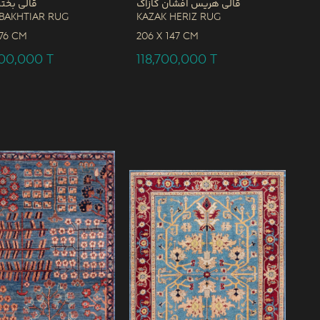
قالی هریس افشان کازاک
قالی بختی
Bakhtiar Rug
Kazak Heriz Rug
76 CM
206 x
147 CM
300,000
T
118,700,000
T