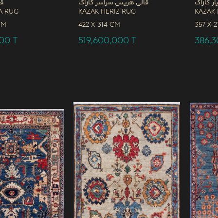
ار کازاک
قالی هریس سراسر کازاک
قا
a Rug
Kazak Heriz Rug
Kazak 
CM
422 x
314 CM
357 x
2
000
T
519,600,000
T
386,