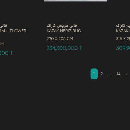
ه کازاک
قالی هریس کازاک
قالی
rall Flower
Kazak Heriz Rug
Kazak
290 x
206 CM
315 x
2
CM
234,300,000
T
309,
,000
T
1
2
…
14
›