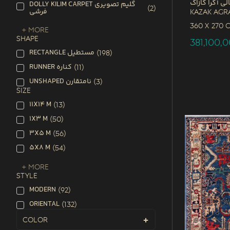
لی آگرا کازاک
DOLLY KILIM CARPET گلیم تصویری
(
2
)
فرشی
Kazak Agr
360 x
270 
+ More
SHAPE
381,100,
RECTANGLE مستطیل
(
198
)
RUNNER کناره
(
11
)
UNSHAPED نامتقارن
(
3
)
SIZE
11X14 M
(
13
)
1X3 M
(
50
)
3X5 M
(
56
)
5X8 M
(
54
)
+ More
STYLE
MODERN
(
92
)
ORIENTAL
(
132
)
Color