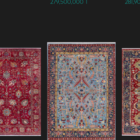
279,500,000
T
281,