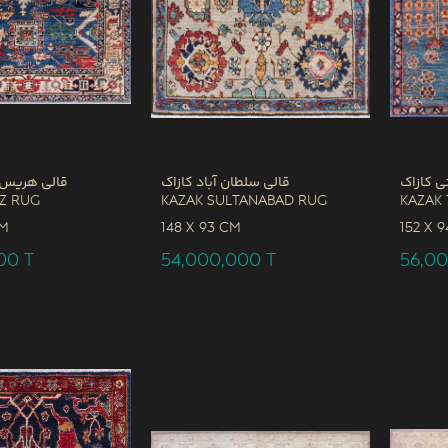
ی کازاک
قالی سلطان آباد کازاک
قالی هریس 
iz Rug
Kazak Sultanabad Rug
Kazak 
CM
148 x
93 CM
152 x
9
000
T
54,000,000
T
56,0