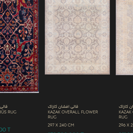
ن کازاک
قالی افشان کازاک
قالی
rûs Rug
Kazak Overall Flower
Kazak
Rug
Rug
M
297 x
240 CM
296 x
000
T