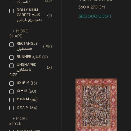
(
23
)
کلاسیک
360 x
270 CM
DOLLY KILIM
CARPET گلیم
(
2
)
380,000,000
T
تصویری فرشی
+ More
SHAPE
RECTANGLE
(
198
)
مستطیل
RUNNER کناره
(
11
)
UNSHAPED
(
3
)
نامتقارن
SIZE
11X14 M
(
13
)
1X3 M
(
50
)
3X5 M
(
56
)
5X8 M
(
54
)
+ More
STYLE