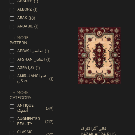
ABADEH
(
1
)
ALBORZ
(
1
)
ARAK
(
18
)
ARDABIL
(
1
)
+ More
PATTERN
ABBASI عباسی
(
1
)
AFSHAN افشان
(
1
)
AGRA آگرا
(
1
)
AMIR-JANGI امیر
(
1
)
جنگی
+ More
CATEGORY
ANTIQUE
(
39
)
آنتیک
AUGMENTED
(
212
)
REALITY
قالی آگرا کازاک
CLASSIC
Kazak Agra Rug