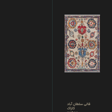
قالی سلطان آباد
کازاک