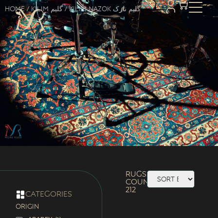
Home
/
Kilim گلیم
/ Kilim Nazok گلیم نازک
Rugs
Count:
212
categories
ORIGIN