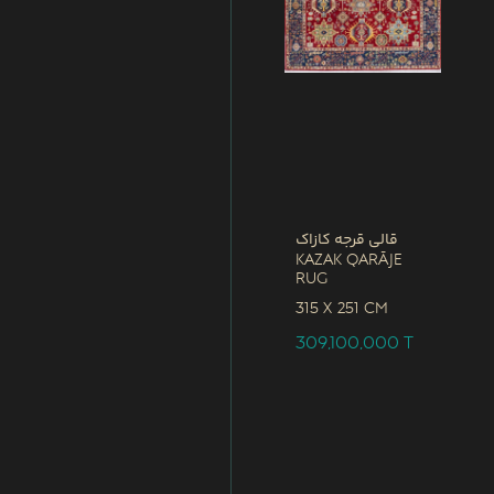
قالی قرجه کازاک
Kazak Qarāje
Rug
315 x
251 CM
309,100,000
T