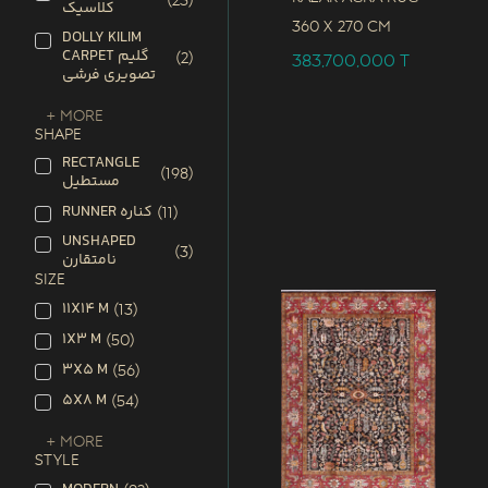
(
23
)
کلاسیک
360 x
270 CM
DOLLY KILIM
CARPET گلیم
(
2
)
383,700,000
T
تصویری فرشی
+ More
SHAPE
RECTANGLE
(
198
)
مستطیل
RUNNER کناره
(
11
)
UNSHAPED
(
3
)
نامتقارن
SIZE
11X14 M
(
13
)
1X3 M
(
50
)
3X5 M
(
56
)
5X8 M
(
54
)
+ More
STYLE