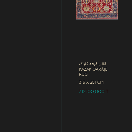
قالی قرجه کازاک
Kazak Qarāje
Rug
315 x
251 CM
312,100,000
T