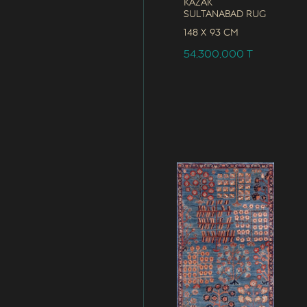
Kazak
Sultanabad Rug
148 x
93 CM
54,300,000
T