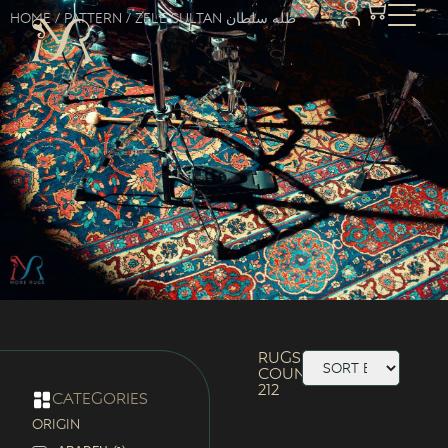
Home
/ Pattern / Zele Sultan ظله سلطان
Rugs
Count:
212
categories
ORIGIN