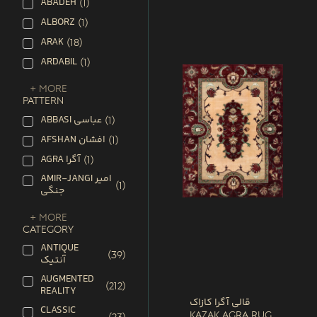
ABADEH
(
1
)
ALBORZ
(
1
)
ARAK
(
18
)
ARDABIL
(
1
)
+ More
PATTERN
ABBASI عباسی
(
1
)
AFSHAN افشان
(
1
)
AGRA آگرا
(
1
)
AMIR-JANGI امیر
(
1
)
جنگی
+ More
CATEGORY
ANTIQUE
(
39
)
آنتیک
AUGMENTED
(
212
)
REALITY
قالی آگرا کازاک
CLASSIC
Kazak Agra Rug