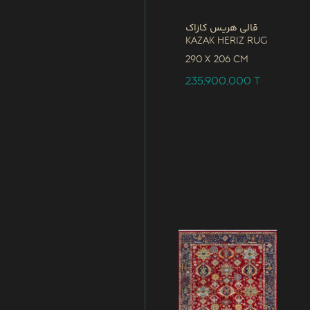
قالی هریس کازاک
Kazak Heriz Rug
290 x
206 CM
235,900,000
T