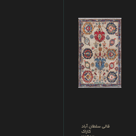
قالی سلطان آباد
کازاک