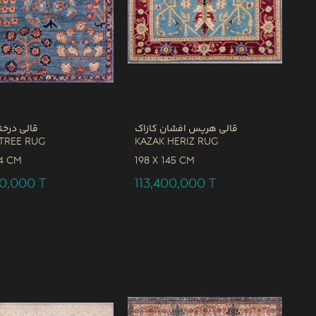
قالی هریس افشان کازاک
قالی درخت
Tree Rug
Kazak Heriz Rug
4 CM
198 x
145 CM
00,000
T
113,400,000
T