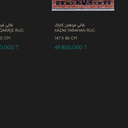
قالی فراهان کازاک
قالی قرج
 Qarāje Rug
Kazak Farahan Rug
51 CM
147 x
86 CM
00,000
T
49,800,000
T