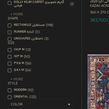
لی آگرا کازاک
DOLLY KILIM CARPET گلیم تصویری
(
2
)
فرشی
Kazak Agr
360 x
270 
+ More
SHAPE
383,700
RECTANGLE مستطیل
(
198
)
RUNNER کناره
(
11
)
UNSHAPED نامتقارن
(
3
)
SIZE
11X14 M
(
13
)
1X3 M
(
50
)
3X5 M
(
56
)
5X8 M
(
54
)
+ More
STYLE
MODERN
(
92
)
ORIENTAL
(
132
)
Color