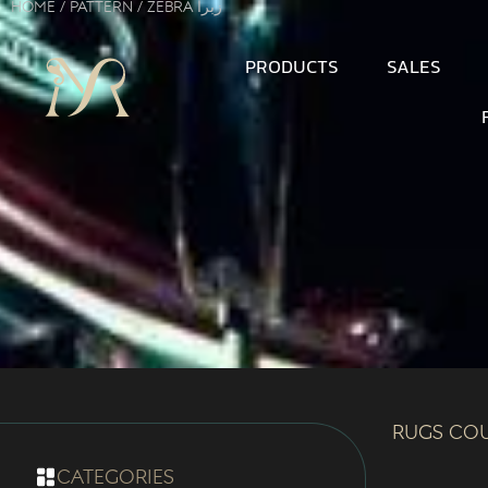
Home
/ Pattern / Zebra زبرا
PRODUCTS
SALES
Rugs Co
categories