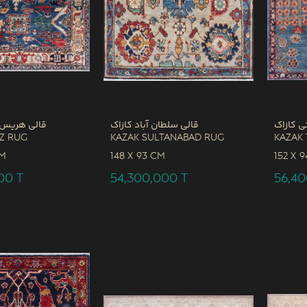
ی کازاک
قالی سلطان آباد کازاک
قالی هریس 
iz Rug
Kazak Sultanabad Rug
Kazak 
CM
148 x
93 CM
152 x
9
000
T
54,300,000
T
56,4