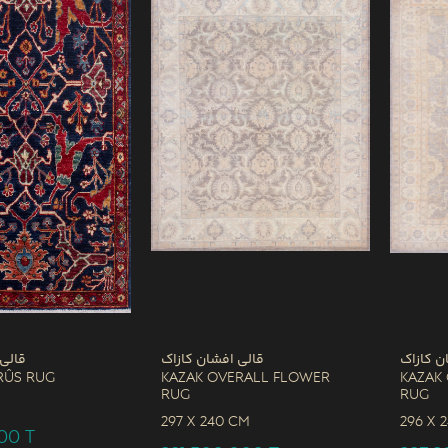
ن کازاک
قالی افشان کازاک
قالی
rûs Rug
Kazak Overall Flower
Kazak
Rug
Rug
M
297 x
240 CM
296 x
000
T