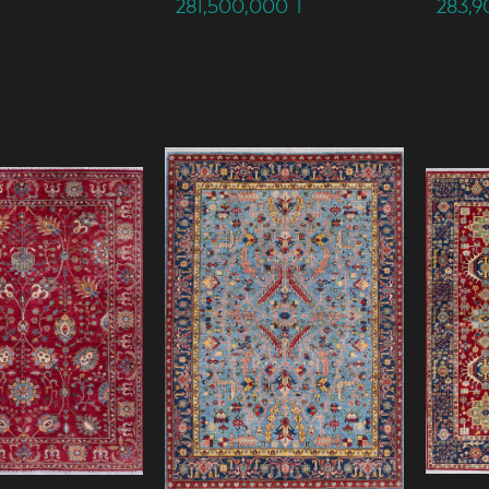
281,500,000
T
283,