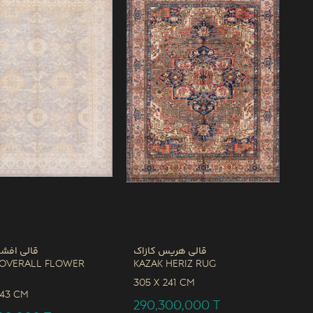
قالی هریس کازاک
قالی افشا
 Overall Flower
Kazak Heriz Rug
305 x
241 CM
243 CM
290,300,000
T