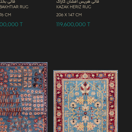
قالی هریس افشان کازاک
قالی بختی
Bakhtiar Rug
Kazak Heriz Rug
76 CM
206 x
147 CM
000,000
T
119,600,000
T