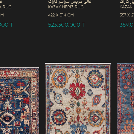
ار کازاک
قالی هریس سراسر کازاک
قا
a Rug
Kazak Heriz Rug
Kazak 
CM
422 x
314 CM
357 x
2
,000
T
523,300,000
T
389,