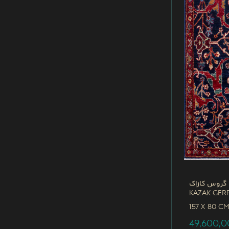
 گروس کازاک
Kazak Ger
157 x
80 C
49,600,