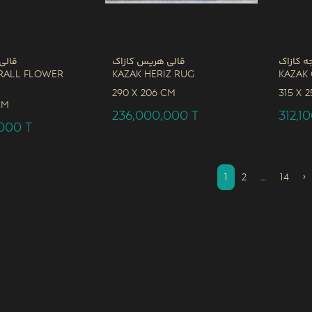
ه کازاک
قالی هریس کازاک
قالی
rall Flower
Kazak Heriz Rug
Kazak
290 x
206 CM
315 x
2
CM
236,000,000
T
312,1
,000
T
1
2
…
14
›