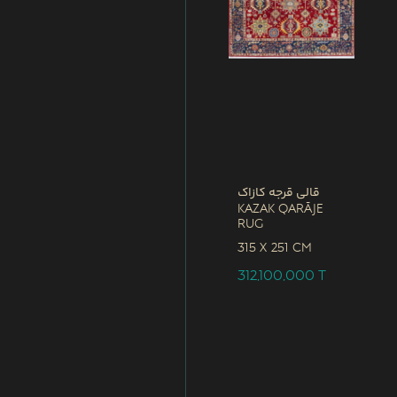
قالی قرجه کازاک
Kazak Qarāje
Rug
315 x
251 CM
312,100,000
T