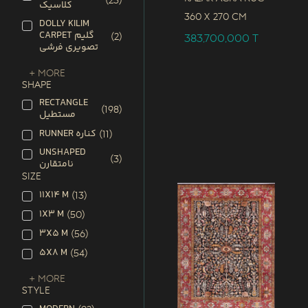
(
23
)
کلاسیک
360 x
270 CM
DOLLY KILIM
CARPET گلیم
(
2
)
383,700,000
T
تصویری فرشی
+ More
SHAPE
RECTANGLE
(
198
)
مستطیل
RUNNER کناره
(
11
)
UNSHAPED
(
3
)
نامتقارن
SIZE
11X14 M
(
13
)
1X3 M
(
50
)
3X5 M
(
56
)
5X8 M
(
54
)
+ More
STYLE