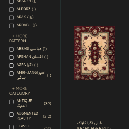
ABADEH
(
1
)
ALBORZ
(
1
)
ARAK
(
18
)
ARDABIL
(
1
)
+ More
PATTERN
ABBASI عباسی
(
1
)
AFSHAN افشان
(
1
)
AGRA آگرا
(
1
)
AMIR-JANGI امیر
(
1
)
جنگی
+ More
CATEGORY
ANTIQUE
(
39
)
آنتیک
AUGMENTED
(
212
)
REALITY
قالی آگرا کازاک
CLASSIC
Kazak Agra Rug