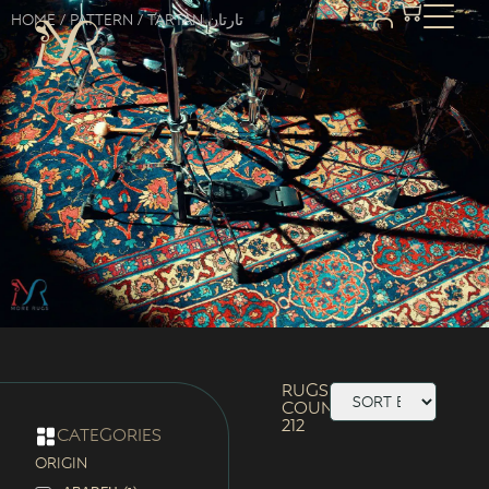
Home
/ Pattern / Tartan تارتان
Rugs
Count:
212
categories
ORIGIN