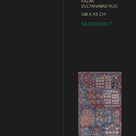
Kazak
Sultanabad Rug
148 x
93 CM
54,300,000
T