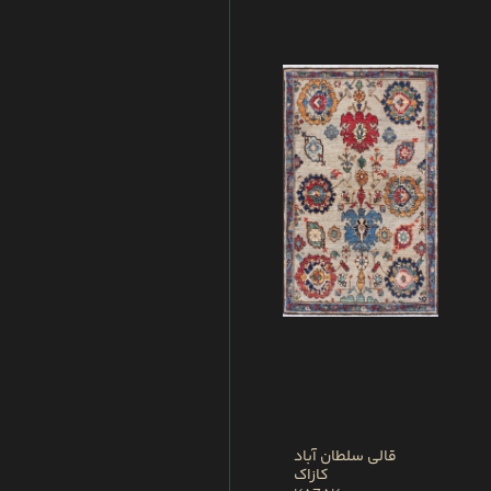
قالی سلطان آباد
کازاک