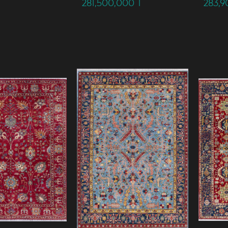
281,500,000
T
283,