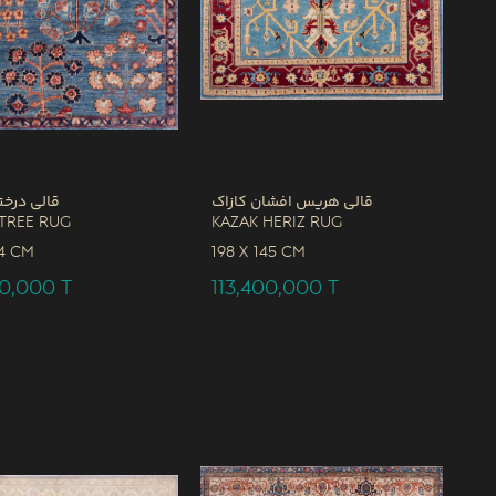
قالی هریس افشان کازاک
قالی درخت
Tree Rug
Kazak Heriz Rug
4 CM
198 x
145 CM
00,000
T
113,400,000
T