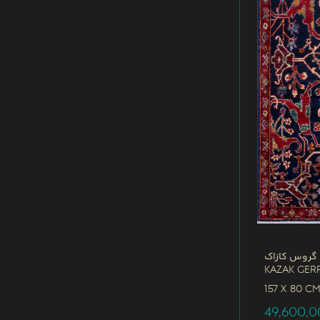
 گروس کازاک
Kazak Ger
157 x
80 C
49,600,