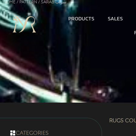
Home
/ Pattern / Sarab سراب
PRODUCTS
SALES
Rugs Co
categories