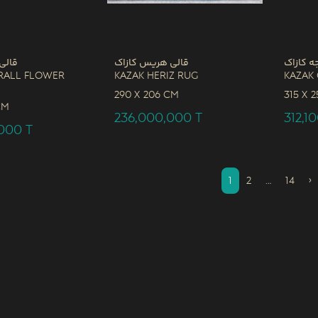
ه کازاک
قالی هریس کازاک
قالی
rall Flower
Kazak Heriz Rug
Kazak
290 x
206 CM
315 x
2
CM
236,000,000
T
312,1
,000
T
1
2
…
14
›