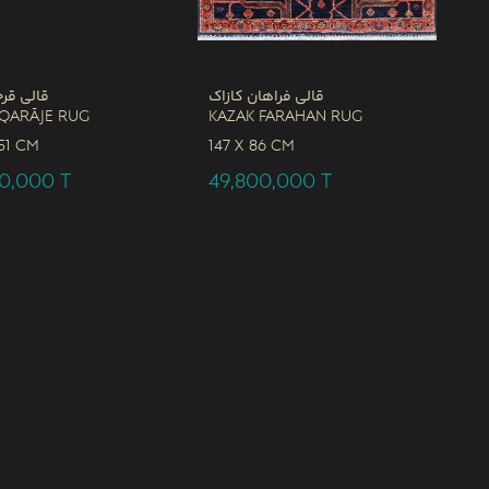
قالی فراهان کازاک
قالی قرج
 Qarāje Rug
Kazak Farahan Rug
51 CM
147 x
86 CM
00,000
T
49,800,000
T