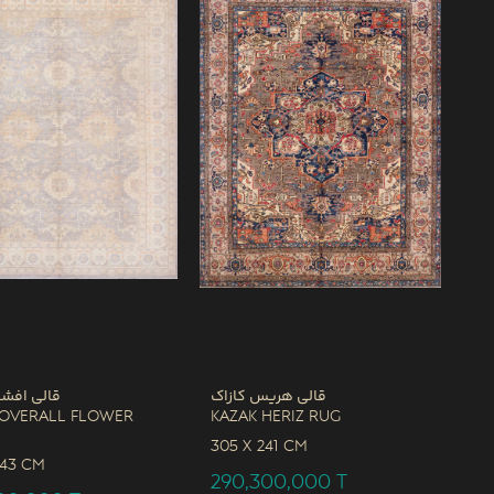
قالی هریس کازاک
قالی افشا
 Overall Flower
Kazak Heriz Rug
305 x
241 CM
243 CM
290,300,000
T