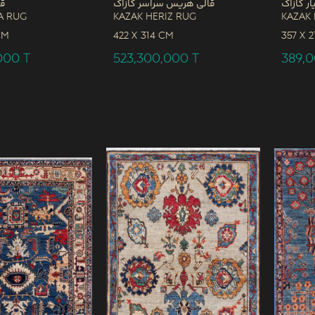
ار کازاک
قالی هریس سراسر کازاک
قا
a Rug
Kazak Heriz Rug
Kazak 
CM
422 x
314 CM
357 x
2
,000
T
523,300,000
T
389,