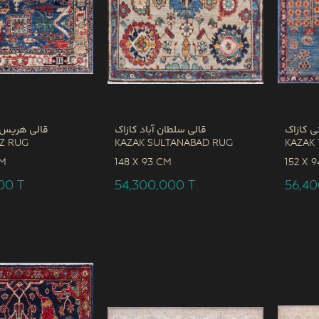
ی کازاک
قالی سلطان آباد کازاک
قالی هریس 
iz Rug
Kazak Sultanabad Rug
Kazak 
CM
148 x
93 CM
152 x
9
000
T
54,300,000
T
56,4