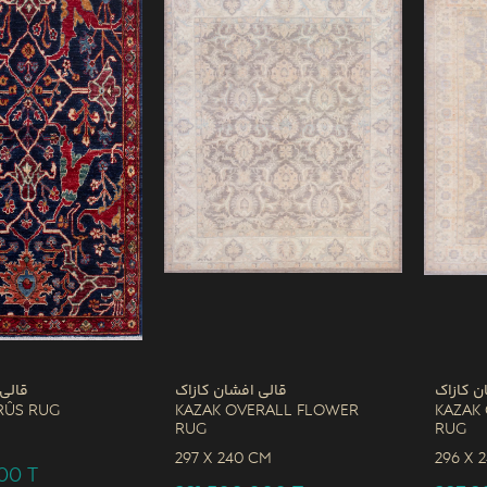
ن کازاک
قالی افشان کازاک
قالی
rûs Rug
Kazak Overall Flower
Kazak
Rug
Rug
M
297 x
240 CM
296 x
000
T