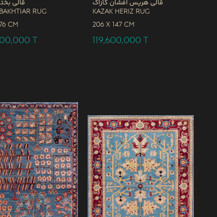
قالی هریس افشان کازاک
قالی بختی
Bakhtiar Rug
Kazak Heriz Rug
76 CM
206 x
147 CM
000,000
T
119,600,000
T