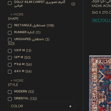
لی آگرا کازاک
DOLLY KILIM CARPET گلیم تصویری
(
2
)
فرشی
Kazak Agr
360 x
270 
+ More
SHAPE
383,700
RECTANGLE مستطیل
(
198
)
RUNNER کناره
(
11
)
UNSHAPED نامتقارن
(
3
)
SIZE
11X14 M
(
13
)
1X3 M
(
50
)
3X5 M
(
56
)
5X8 M
(
54
)
+ More
STYLE
MODERN
(
92
)
ORIENTAL
(
132
)
Color