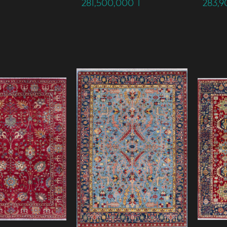
281,500,000
T
283,