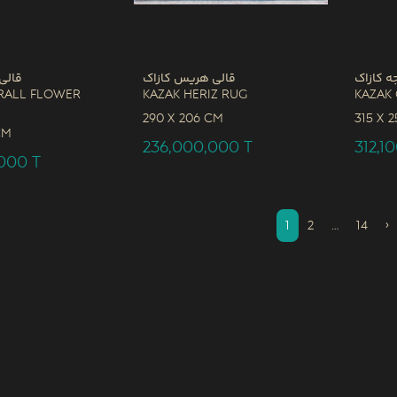
ه کازاک
قالی هریس کازاک
قالی
rall Flower
Kazak Heriz Rug
Kazak
290 x
206 CM
315 x
2
CM
236,000,000
T
312,1
,000
T
1
2
…
14
›