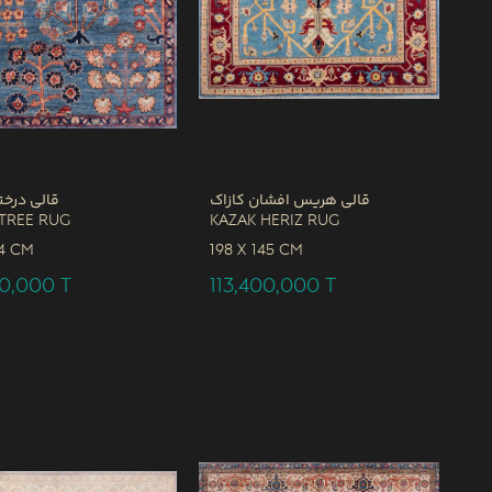
قالی هریس افشان کازاک
قالی درخت
Tree Rug
Kazak Heriz Rug
4 CM
198 x
145 CM
00,000
T
113,400,000
T