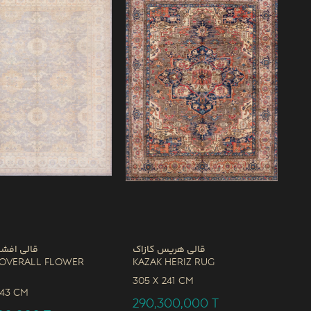
قالی هریس کازاک
قالی افشا
 Overall Flower
Kazak Heriz Rug
305 x
241 CM
243 CM
290,300,000
T