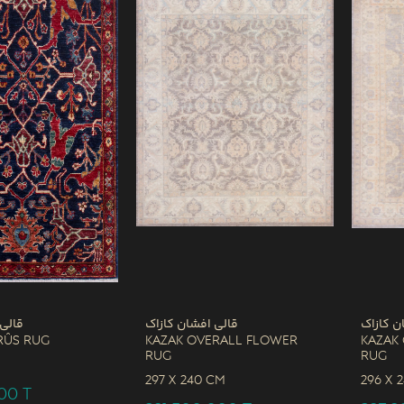
ن کازاک
قالی افشان کازاک
قالی
rûs Rug
Kazak Overall Flower
Kazak
Rug
Rug
M
297 x
240 CM
296 x
000
T