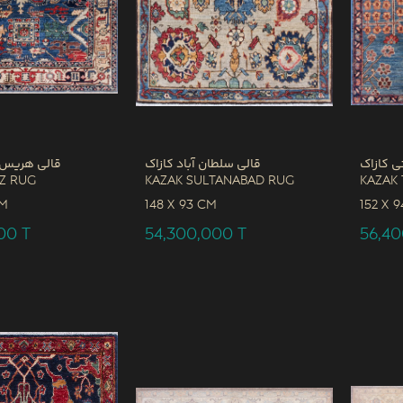
ی کازاک
قالی سلطان آباد کازاک
قالی هریس 
iz Rug
Kazak Sultanabad Rug
Kazak 
CM
148 x
93 CM
152 x
9
000
T
54,300,000
T
56,4