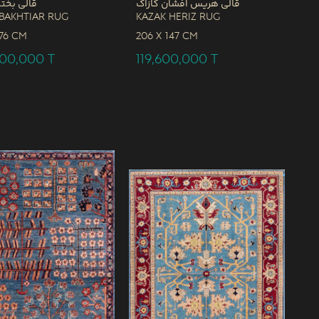
قالی هریس افشان کازاک
قالی بختی
Bakhtiar Rug
Kazak Heriz Rug
76 CM
206 x
147 CM
000,000
T
119,600,000
T