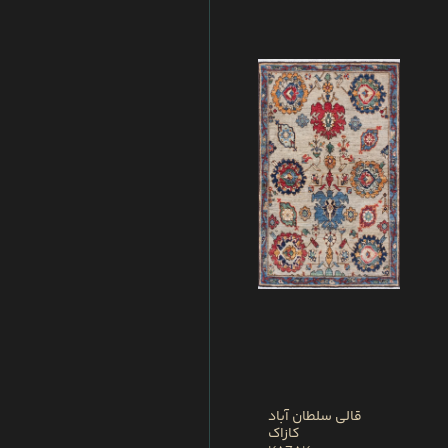
قالی سلطان آباد
کازاک