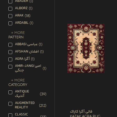
ABADEH
(
1
)
ALBORZ
(
1
)
ARAK
(
18
)
ARDABIL
(
1
)
+ More
PATTERN
ABBASI عباسی
(
1
)
AFSHAN افشان
(
1
)
AGRA آگرا
(
1
)
AMIR-JANGI امیر
(
1
)
جنگی
+ More
CATEGORY
ANTIQUE
(
39
)
آنتیک
AUGMENTED
(
212
)
REALITY
قالی آگرا کازاک
CLASSIC
Kazak Agra Rug