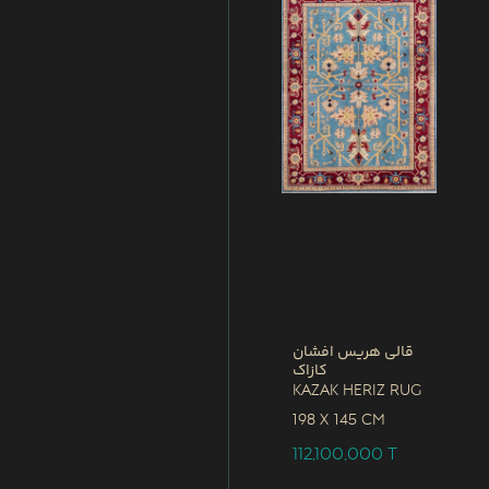
قالی هریس افشان
کازاک
Kazak Heriz Rug
198 x
145 CM
112,100,000
T