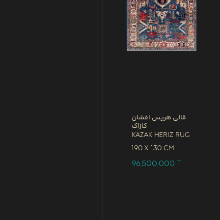
قالی هریس افشان
کازاک
Kazak Heriz Rug
190 x
130 CM
96,500,000
T