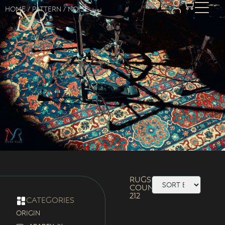
Home
/ Pattern / Noise نویز
Rugs
Count:
212
categories
ORIGIN