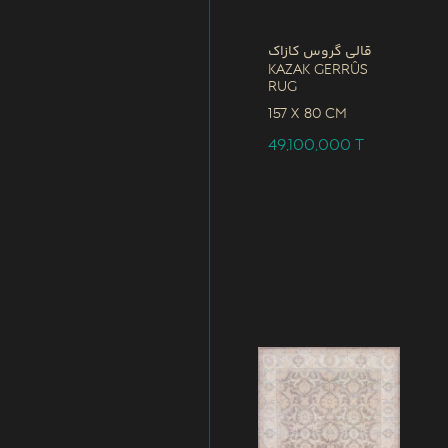
قالی گروس کازاک
Kazak Gerrûs
Rug
157 x
80 CM
49,100,000
T