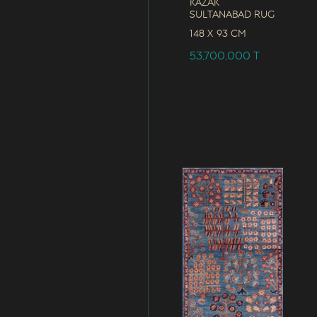
Kazak
Sultanabad Rug
148 x
93 CM
53,700,000
T