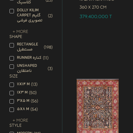
(
23
)
کلاسیک
360 x
270 CM
DOLLY KILIM
CARPET گلیم
(
2
)
379,400,000
T
تصویری فرشی
+ More
SHAPE
RECTANGLE
(
198
)
مستطیل
RUNNER کناره
(
11
)
UNSHAPED
(
3
)
نامتقارن
SIZE
11X14 M
(
13
)
1X3 M
(
50
)
3X5 M
(
56
)
5X8 M
(
54
)
+ More
STYLE