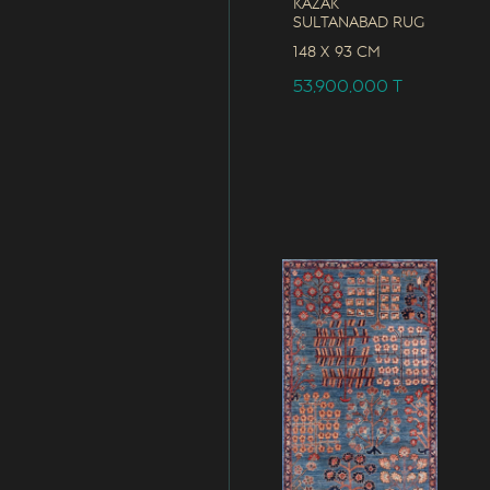
Kazak
Sultanabad Rug
148 x
93 CM
53,900,000
T