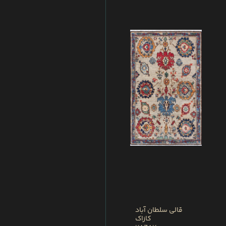
قالی سلطان آباد
کازاک