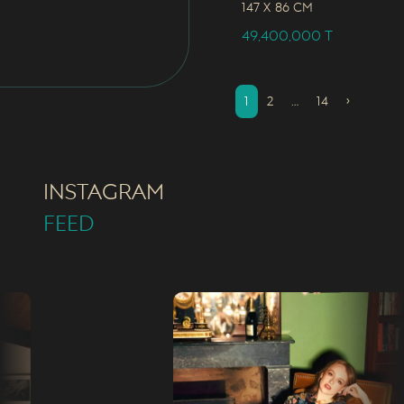
147 x
86 CM
49,400,000
T
1
2
…
14
›
INSTAGRAM
FEED