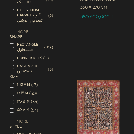
(
23
)
کلاسیک
360 x
270 CM
DOLLY KILIM
CARPET گلیم
(
2
)
380,600,000
T
تصویری فرشی
+ More
SHAPE
RECTANGLE
(
198
)
مستطیل
RUNNER کناره
(
11
)
UNSHAPED
(
3
)
نامتقارن
SIZE
11X14 M
(
13
)
1X3 M
(
50
)
3X5 M
(
56
)
5X8 M
(
54
)
+ More
STYLE