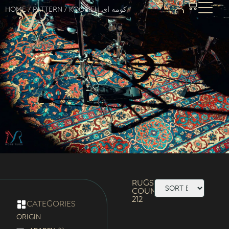
Home
/ Pattern / Koomeh کومه ای
Rugs
Count:
212
categories
ORIGIN