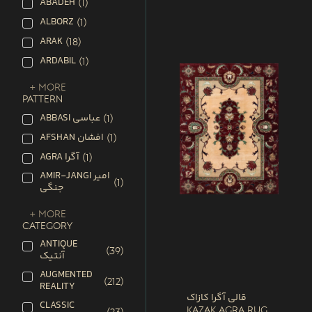
ABADEH
(
1
)
ALBORZ
(
1
)
ARAK
(
18
)
ARDABIL
(
1
)
+ More
PATTERN
ABBASI عباسی
(
1
)
AFSHAN افشان
(
1
)
AGRA آگرا
(
1
)
AMIR-JANGI امیر
(
1
)
جنگی
+ More
CATEGORY
ANTIQUE
(
39
)
آنتیک
AUGMENTED
(
212
)
REALITY
قالی آگرا کازاک
CLASSIC
Kazak Agra Rug