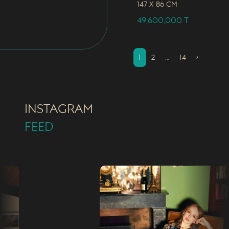
147 x
86 CM
49,600,000
T
1
2
…
14
›
INSTAGRAM
FEED