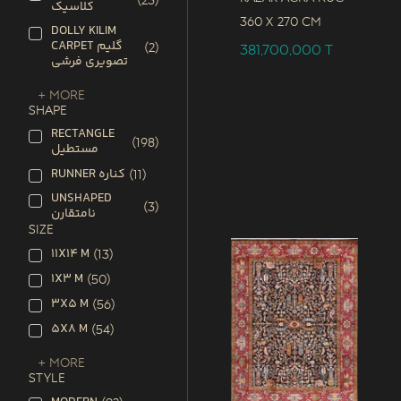
(
23
)
کلاسیک
360 x
270 CM
DOLLY KILIM
CARPET گلیم
(
2
)
381,700,000
T
تصویری فرشی
+ More
SHAPE
RECTANGLE
(
198
)
مستطیل
RUNNER کناره
(
11
)
UNSHAPED
(
3
)
نامتقارن
SIZE
11X14 M
(
13
)
1X3 M
(
50
)
3X5 M
(
56
)
5X8 M
(
54
)
+ More
STYLE