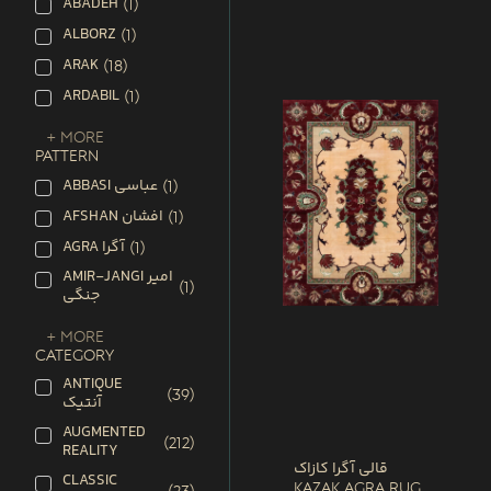
ABADEH
(
1
)
ALBORZ
(
1
)
ARAK
(
18
)
ARDABIL
(
1
)
+ More
PATTERN
ABBASI عباسی
(
1
)
AFSHAN افشان
(
1
)
AGRA آگرا
(
1
)
AMIR-JANGI امیر
(
1
)
جنگی
+ More
CATEGORY
ANTIQUE
(
39
)
آنتیک
AUGMENTED
(
212
)
REALITY
قالی آگرا کازاک
CLASSIC
Kazak Agra Rug