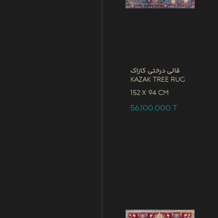
قالی درختی کازاک
Kazak Tree Rug
152 x
94 CM
56,100,000
T