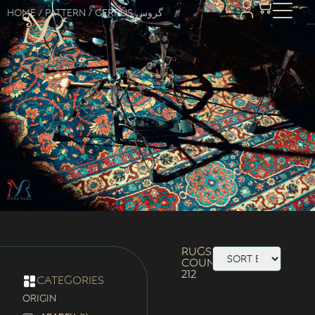
Home
/ Pattern / Gerrûs گروس
Rugs
Count:
212
categories
ORIGIN