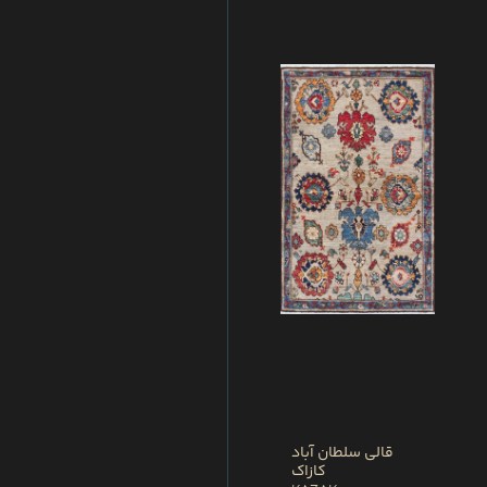
قالی سلطان آباد
کازاک