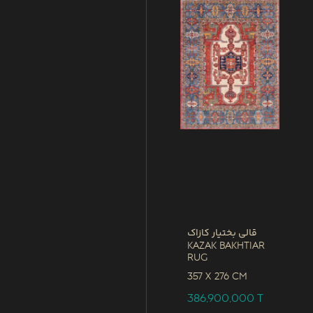
قالی بختیار کازاک
Kazak Bakhtiar
Rug
357 x
276 CM
386,900,000
T