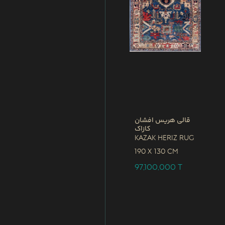
قالی هریس افشان
کازاک
Kazak Heriz Rug
190 x
130 CM
97,100,000
T