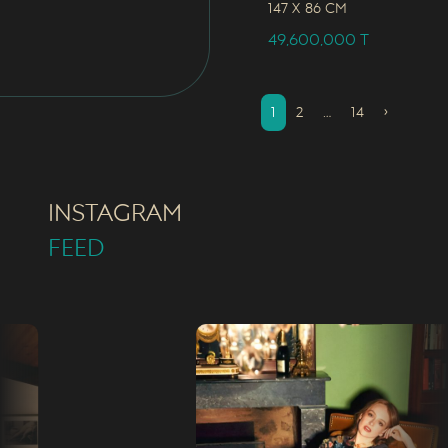
147 x
86 CM
49,600,000
T
1
2
…
14
›
INSTAGRAM
FEED