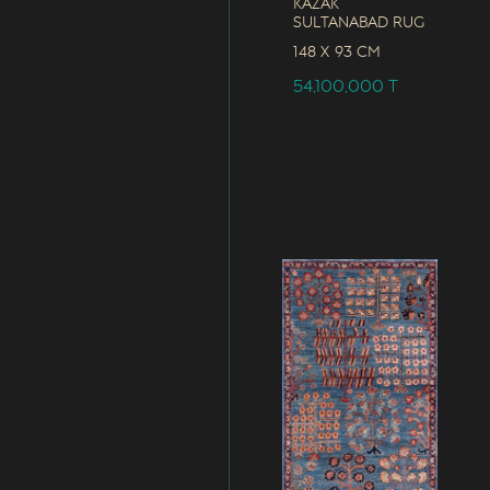
Kazak
Sultanabad Rug
148 x
93 CM
54,100,000
T