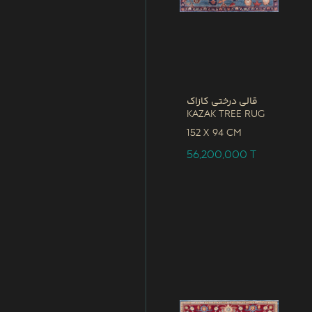
قالی درختی کازاک
Kazak Tree Rug
152 x
94 CM
56,200,000
T