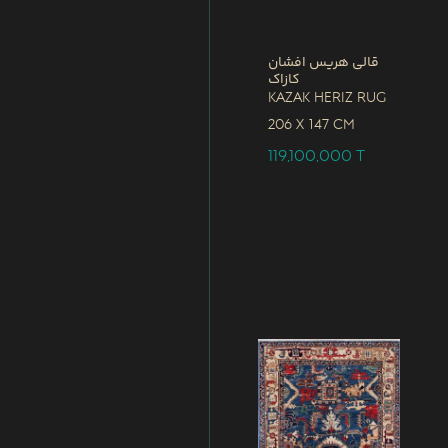
قالی هریس افشان
کازاک
Kazak Heriz Rug
206 x
147 CM
119,100,000
T