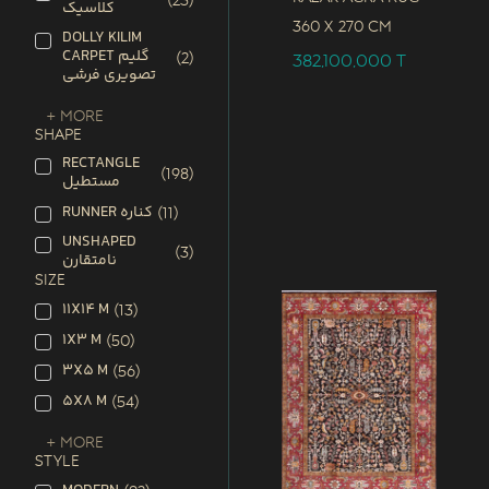
(
23
)
کلاسیک
360 x
270 CM
DOLLY KILIM
CARPET گلیم
(
2
)
382,100,000
T
تصویری فرشی
+ More
SHAPE
RECTANGLE
(
198
)
مستطیل
RUNNER کناره
(
11
)
UNSHAPED
(
3
)
نامتقارن
SIZE
11X14 M
(
13
)
1X3 M
(
50
)
3X5 M
(
56
)
5X8 M
(
54
)
+ More
STYLE