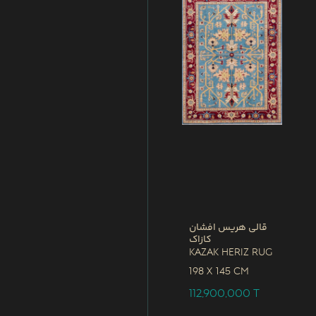
قالی هریس افشان
کازاک
Kazak Heriz Rug
198 x
145 CM
112,900,000
T