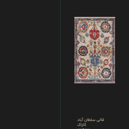
قالی سلطان آباد
کازاک