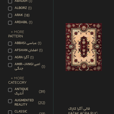
ABADEH
(
1
)
ALBORZ
(
1
)
ARAK
(
18
)
ARDABIL
(
1
)
+ More
PATTERN
ABBASI عباسی
(
1
)
AFSHAN افشان
(
1
)
AGRA آگرا
(
1
)
AMIR-JANGI امیر
(
1
)
جنگی
+ More
CATEGORY
ANTIQUE
(
39
)
آنتیک
AUGMENTED
(
212
)
REALITY
قالی آگرا کازاک
CLASSIC
Kazak Agra Rug