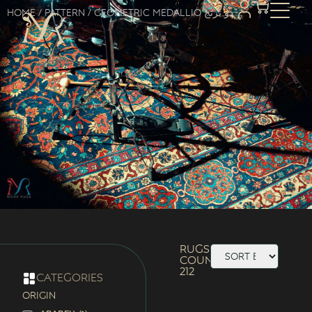
Home
/ Pattern / Geometric Medallio دو ترنج
Rugs
Count:
212
categories
ORIGIN