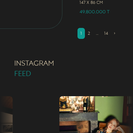
147 x
86 CM
49,800,000
T
1
2
…
14
›
INSTAGRAM
FEED