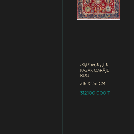
قالی قرجه کازاک
Kazak Qarāje
Rug
315 x
251 CM
312,100,000
T