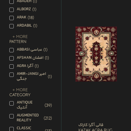
ABADEH
(
1
)
ALBORZ
(
1
)
ARAK
(
18
)
ARDABIL
(
1
)
+ More
PATTERN
ABBASI عباسی
(
1
)
AFSHAN افشان
(
1
)
AGRA آگرا
(
1
)
AMIR-JANGI امیر
(
1
)
جنگی
+ More
CATEGORY
ANTIQUE
(
39
)
آنتیک
AUGMENTED
(
212
)
REALITY
قالی آگرا کازاک
CLASSIC
Kazak Agra Rug