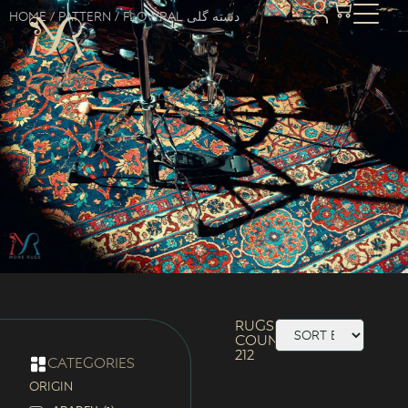
Home
/ Pattern / Flowral دسته گلی
Rugs
Count:
212
categories
ORIGIN