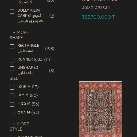
(
23
)
کلاسیک
360 x
270 CM
DOLLY KILIM
CARPET گلیم
(
2
)
383,700,000
T
تصویری فرشی
+ More
SHAPE
RECTANGLE
(
198
)
مستطیل
RUNNER کناره
(
11
)
UNSHAPED
(
3
)
نامتقارن
SIZE
11X14 M
(
13
)
1X3 M
(
50
)
3X5 M
(
56
)
5X8 M
(
54
)
+ More
STYLE