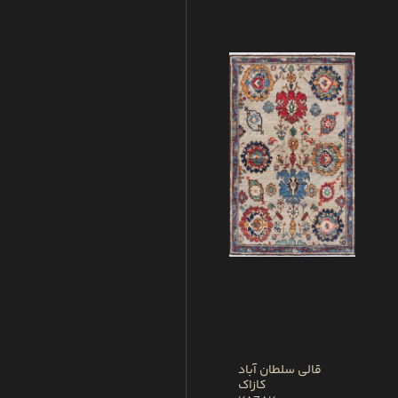
قالی سلطان آباد
کازاک