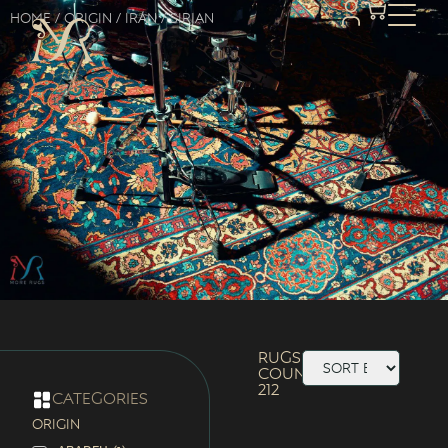
Home
/ Origin /
Iran
/ Sirjan
Rugs
Count:
212
categories
ORIGIN