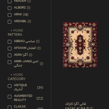
ABADEH
(
1
)
ALBORZ
(
1
)
ARAK
(
18
)
ARDABIL
(
1
)
+ More
PATTERN
ABBASI عباسی
(
1
)
AFSHAN افشان
(
1
)
AGRA آگرا
(
1
)
AMIR-JANGI امیر
(
1
)
جنگی
+ More
CATEGORY
ANTIQUE
(
39
)
آنتیک
AUGMENTED
(
212
)
REALITY
قالی آگرا کازاک
CLASSIC
Kazak Agra Rug