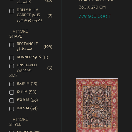
(
23
)
کلاسیک
360 x
270 CM
DOLLY KILIM
CARPET گلیم
(
2
)
379,600,000
T
تصویری فرشی
+ More
SHAPE
RECTANGLE
(
198
)
مستطیل
RUNNER کناره
(
11
)
UNSHAPED
(
3
)
نامتقارن
SIZE
11X14 M
(
13
)
1X3 M
(
50
)
3X5 M
(
56
)
5X8 M
(
54
)
+ More
STYLE