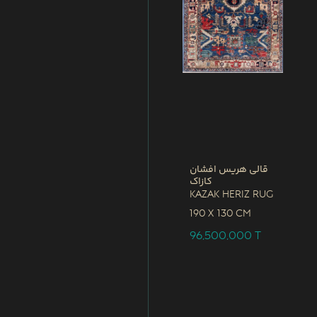
قالی هریس افشان
کازاک
Kazak Heriz Rug
190 x
130 CM
96,500,000
T