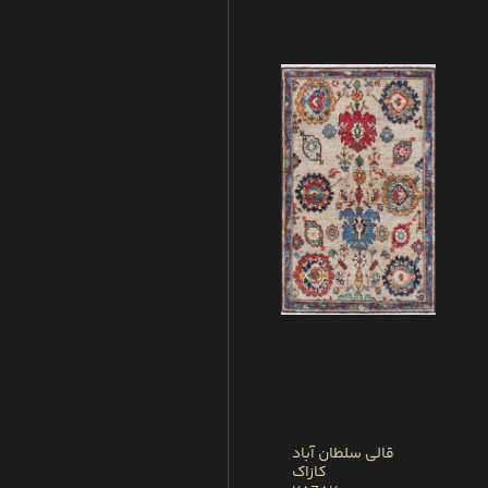
قالی سلطان آباد
کازاک