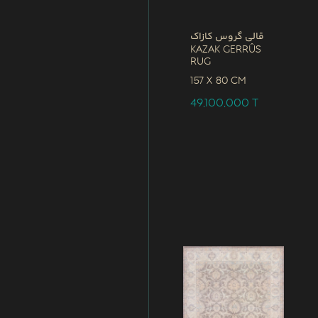
قالی گروس کازاک
Kazak Gerrûs
Rug
157 x
80 CM
49,100,000
T