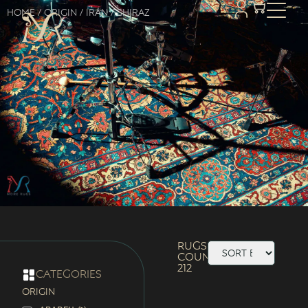
Home
/ Origin /
Iran
/ Shiraz
Rugs
Count:
212
categories
ORIGIN