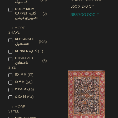
(
23
)
کلاسیک
360 x
270 CM
DOLLY KILIM
CARPET گلیم
(
2
)
383,700,000
T
تصویری فرشی
+ More
SHAPE
RECTANGLE
(
198
)
مستطیل
RUNNER کناره
(
11
)
UNSHAPED
(
3
)
نامتقارن
SIZE
11X14 M
(
13
)
1X3 M
(
50
)
3X5 M
(
56
)
5X8 M
(
54
)
+ More
STYLE