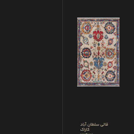
قالی سلطان آباد
کازاک