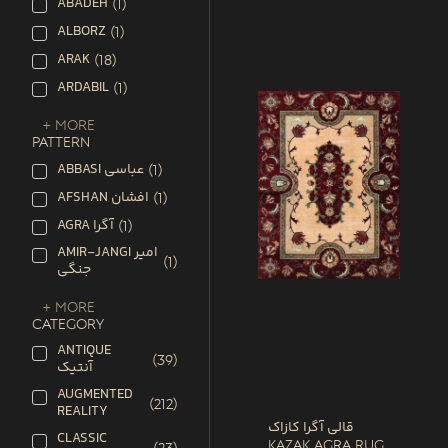
ABADEH
(
1
)
ALBORZ
(
1
)
ARAK
(
18
)
ARDABIL
(
1
)
+ More
PATTERN
ABBASI عباسی
(
1
)
AFSHAN افشان
(
1
)
AGRA آگرا
(
1
)
AMIR-JANGI امیر
(
1
)
جنگی
+ More
CATEGORY
ANTIQUE
(
39
)
آنتیک
AUGMENTED
(
212
)
REALITY
قالی آگرا کازاک
CLASSIC
Kazak Agra Rug