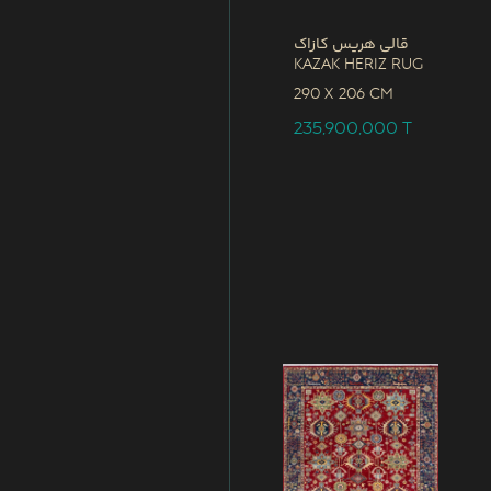
قالی هریس کازاک
Kazak Heriz Rug
290 x
206 CM
235,900,000
T