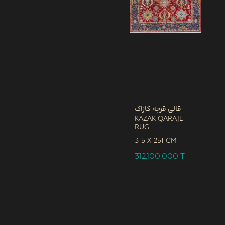
قالی قرجه کازاک
Kazak Qarāje
Rug
315 x
251 CM
312,100,000
T