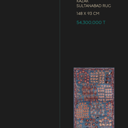
Kazak
Sultanabad Rug
148 x
93 CM
54,300,000
T