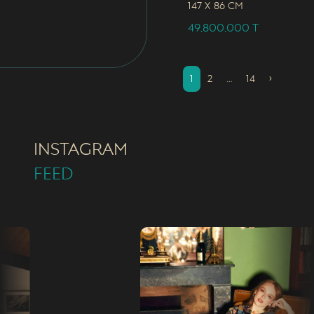
147 x
86 CM
49,800,000
T
1
2
…
14
›
INSTAGRAM
FEED