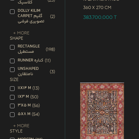
(
23
)
کلاسیک
360 x
270 CM
DOLLY KILIM
CARPET گلیم
(
2
)
383,700,000
T
تصویری فرشی
+ More
SHAPE
RECTANGLE
(
198
)
مستطیل
RUNNER کناره
(
11
)
UNSHAPED
(
3
)
نامتقارن
SIZE
11X14 M
(
13
)
1X3 M
(
50
)
3X5 M
(
56
)
5X8 M
(
54
)
+ More
STYLE