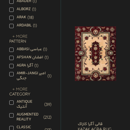
ABADEH
(
1
)
ALBORZ
(
1
)
ARAK
(
18
)
ARDABIL
(
1
)
+ More
PATTERN
ABBASI عباسی
(
1
)
AFSHAN افشان
(
1
)
AGRA آگرا
(
1
)
AMIR-JANGI امیر
(
1
)
جنگی
+ More
CATEGORY
ANTIQUE
(
39
)
آنتیک
AUGMENTED
(
212
)
REALITY
قالی آگرا کازاک
CLASSIC
Kazak Agra Rug