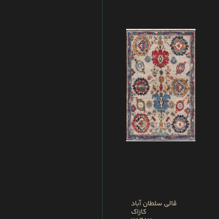
قالی سلطان آباد
کازاک