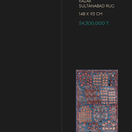
Kazak
Sultanabad Rug
148 x
93 CM
54,300,000
T