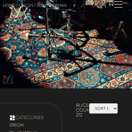
Home
/ Origin /
Iran
/ Kerman
Rugs
Count:
212
categories
ORIGIN