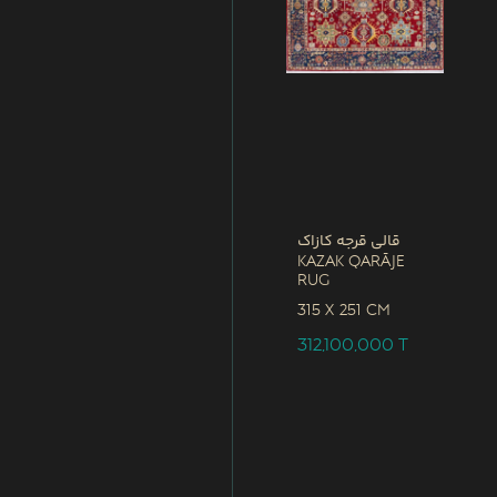
قالی قرجه کازاک
Kazak Qarāje
Rug
315 x
251 CM
312,100,000
T