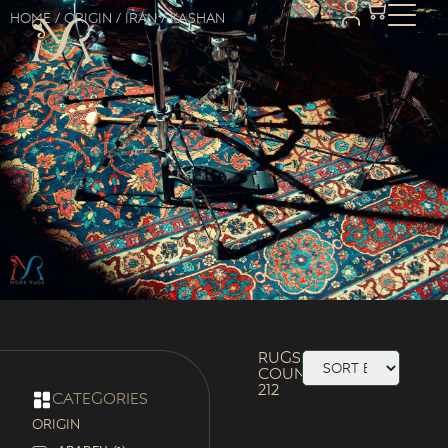
Home
/ Origin /
Iran
/ Kashan
Rugs
Count:
212
categories
ORIGIN