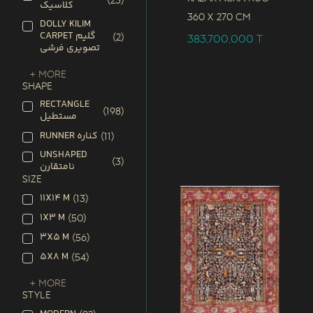
(
23
)
کلاسیک
360 x
270 CM
DOLLY KILIM
CARPET گلیم
(
2
)
383,700,000
T
تصویری فرشی
+ More
SHAPE
RECTANGLE
(
198
)
مستطیل
RUNNER کناره
(
11
)
UNSHAPED
(
3
)
نامتقارن
SIZE
11X14 M
(
13
)
1X3 M
(
50
)
3X5 M
(
56
)
5X8 M
(
54
)
+ More
STYLE