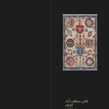
قالی سلطان آباد
کازاک