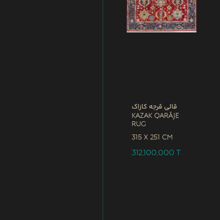
قالی قرجه کازاک
Kazak Qarāje
Rug
315 x
251 CM
312,100,000
T