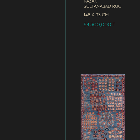
Kazak
Sultanabad Rug
148 x
93 CM
54,300,000
T