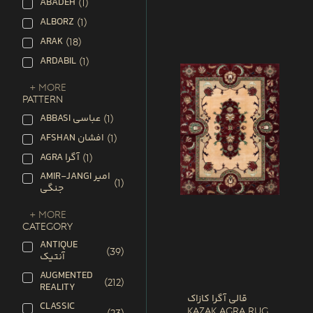
ABADEH
(
1
)
ALBORZ
(
1
)
ARAK
(
18
)
ARDABIL
(
1
)
+ More
PATTERN
ABBASI عباسی
(
1
)
AFSHAN افشان
(
1
)
AGRA آگرا
(
1
)
AMIR-JANGI امیر
(
1
)
جنگی
+ More
CATEGORY
ANTIQUE
(
39
)
آنتیک
AUGMENTED
(
212
)
REALITY
قالی آگرا کازاک
CLASSIC
Kazak Agra Rug