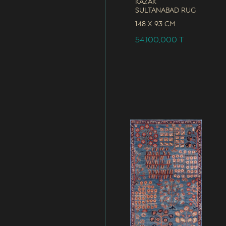
Kazak
Sultanabad Rug
148 x
93 CM
54,100,000
T