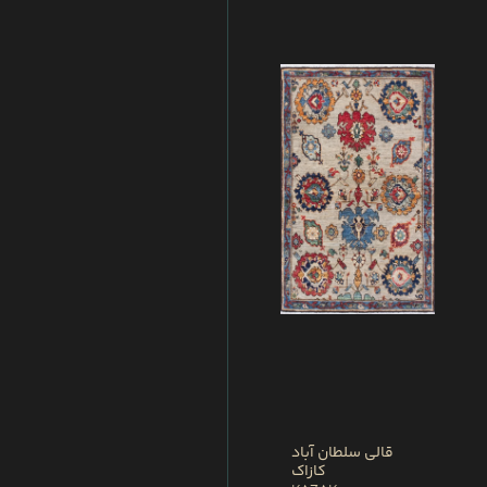
قالی سلطان آباد
کازاک