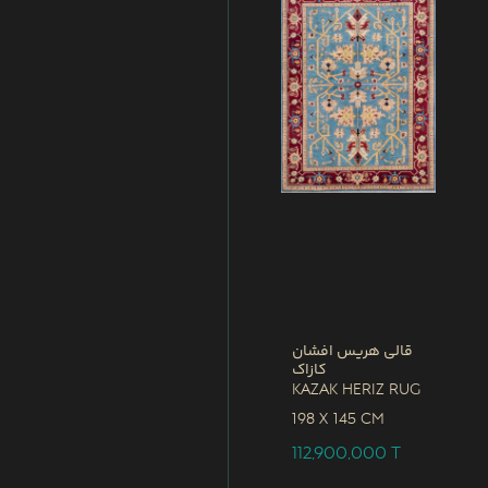
قالی هریس افشان
کازاک
Kazak Heriz Rug
198 x
145 CM
112,900,000
T