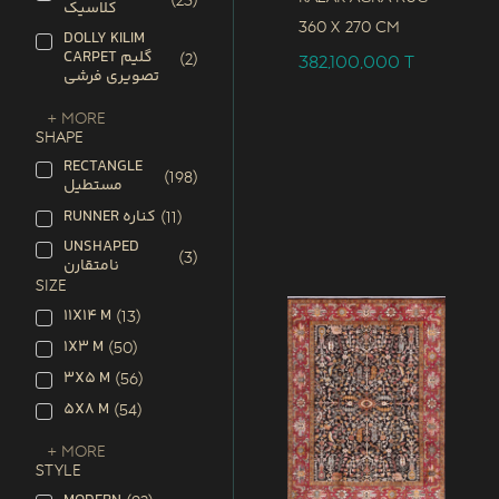
(
23
)
کلاسیک
360 x
270 CM
DOLLY KILIM
CARPET گلیم
(
2
)
382,100,000
T
تصویری فرشی
+ More
SHAPE
RECTANGLE
(
198
)
مستطیل
RUNNER کناره
(
11
)
UNSHAPED
(
3
)
نامتقارن
SIZE
11X14 M
(
13
)
1X3 M
(
50
)
3X5 M
(
56
)
5X8 M
(
54
)
+ More
STYLE