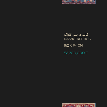
قالی درختی کازاک
Kazak Tree Rug
152 x
94 CM
56,200,000
T