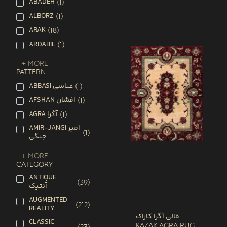
ABADEH
(
1
)
ALBORZ
(
1
)
ARAK
(
18
)
ARDABIL
(
1
)
+ More
PATTERN
ABBASI عباسی
(
1
)
AFSHAN افشان
(
1
)
AGRA آگرا
(
1
)
AMIR-JANGI امیر
(
1
)
جنگی
+ More
CATEGORY
ANTIQUE
(
39
)
آنتیک
AUGMENTED
(
212
)
REALITY
قالی آگرا کازاک
CLASSIC
Kazak Agra Rug