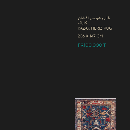
قالی هریس افشان
کازاک
Kazak Heriz Rug
206 x
147 CM
119,100,000
T