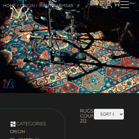
Home
/ Origin /
Iran
/ Garmsar
Rugs
Count:
212
categories
ORIGIN